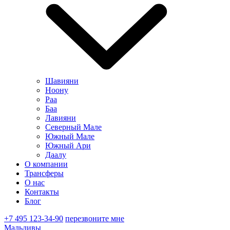
Шавияни
Ноону
Раа
Баа
Лавияни
Северный Мале
Южный Мале
Южный Ари
Даалу
О компании
Трансферы
О нас
Контакты
Блог
+7 495 123-34-90
перезвоните мне
Мальдивы