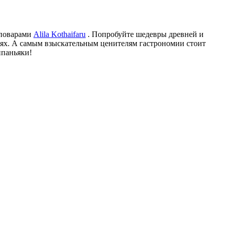
 поварами
Alila Kothaifaru
. Попробуйте шедевры древней и
ях. А самым взыскательным ценителям гастрономии стоит
ппаньяки!