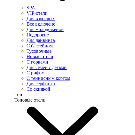
SPA
VIP-отели
Для взрослых
Все включено
Для молодоженов
Недорогие
Для дайвинга
С бассейном
Тусовочные
Новые отели
С горками
Для семей с детьми
С рифом
С теннисным кортом
Для серфинга
Со скидкой
Топ
Топовые отели