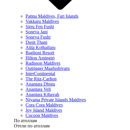
Patina Maldives, Fari Islands
Vakkaru Maldives
Sirru Fen Fushi
Soneva Jani
Soneva Fushi
Dusit Thani
Alila Kothaifaru
Baglioni Resort
Hilton Amingiri
Radisson Maldives
Outrigger Maafushivaru
InterContinental
The Ritz-Carlton
Anantara Dhigu
Anantara Veli
Anantara Kihavah
Niyama Private Islands Maldives
Cora Cora Maldives
Joy Island Maldives
Cocoon Maldives
По атоллам
Отели по атоллам