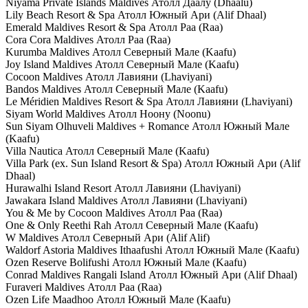
Niyama Private Islands Maldives
Атолл Даалу (Dhaalu)
Lily Beach Resort & Spa
Атолл Южный Ари (Alif Dhaal)
Emerald Maldives Resort & Spa
Атолл Раа (Raa)
Cora Cora Maldives
Атолл Раа (Raa)
Kurumba Maldives
Атолл Северный Мале (Kaafu)
Joy Island Maldives
Атолл Северный Мале (Kaafu)
Cocoon Maldives
Атолл Лавияни (Lhaviyani)
Bandos Maldives
Атолл Северный Мале (Kaafu)
Le Méridien Maldives Resort & Spa
Атолл Лавияни (Lhaviyani)
Siyam World Maldives
Атолл Ноону (Noonu)
Sun Siyam Olhuveli Maldives + Romance
Атолл Южный Мале
(Kaafu)
Villa Nautica
Атолл Северный Мале (Kaafu)
Villa Park (ex. Sun Island Resort & Spa)
Атолл Южный Ари (Alif
Dhaal)
Hurawalhi Island Resort
Атолл Лавияни (Lhaviyani)
Jawakara Island Maldives
Атолл Лавияни (Lhaviyani)
You & Me by Cocoon Maldives
Атолл Раа (Raa)
One & Only Reethi Rah
Атолл Северный Мале (Kaafu)
W Maldives
Атолл Северный Ари (Alif Alif)
Waldorf Astoria Maldives Ithaafushi
Атолл Южный Мале (Kaafu)
Ozen Reserve Bolifushi
Атолл Южный Мале (Kaafu)
Conrad Maldives Rangali Island
Атолл Южный Ари (Alif Dhaal)
Furaveri Maldives
Атолл Раа (Raa)
Ozen Life Maadhoo
Атолл Южный Мале (Kaafu)