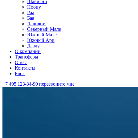
Шавияни
Ноону
Раа
Баа
Лавияни
Северный Мале
Южный Мале
Южный Ари
Даалу
О компании
Трансферы
О нас
Контакты
Блог
+7 495 123-34-90
перезвоните мне