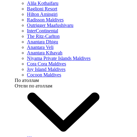
Alila Kothaifaru
Baglioni Resort
Hilton Amingiri
Radisson Maldives
Outrigger Maafushivaru
InterContinental
The Ritz-Carlton
Anantara Dhigu
Anantara Veli
Anantara Kihavah
Niyama Private Islands Maldives
Cora Cora Maldives
Joy Island Maldives
Cocoon Maldives
По атоллам
Отели по атоллам