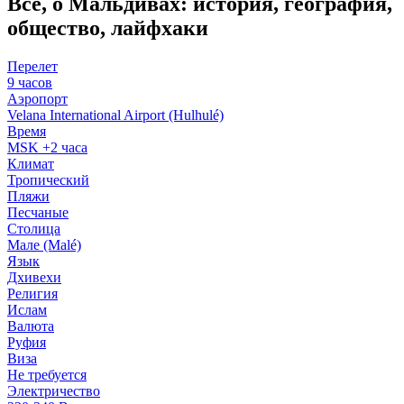
Все, о Мальдивах: история, география,
общество, лайфхаки
Перелет
9 часов
Аэропорт
Velana International Airport (Hulhulé)
Время
MSK +2 часа
Климат
Тропический
Пляжи
Песчаные
Столица
Мале (Malé)
Язык
Дхивехи
Религия
Ислам
Валюта
Руфия
Виза
Не требуется
Электричество