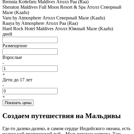
Brennia Kottefaru Maldives
Атолл Раа (Raa)
Sheraton Maldives Full Moon Resort & Spa
Атолл Северный
Мале (Kaafu)
Varu by Atmosphere
Атолл Северный Мале (Kaafu)
Raaya by Atmosphere
Атолл Раа (Raa)
Hard Rock Hotel Maldives
Атолл Южный Мале (Kaafu)
дней
Размещение
Взрослые
-
+
Дети
до 17 лет
-
+
Показать цены
Создаем путешествия на Мальдивы
Где-то далеко-далеко, в самом сердце Индийского океана, есть
маленький тропический рай – Мальдивские острова. Там