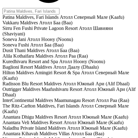
Patina Maldives, Fari Islands
Атолл Северный Мале (Kaafu)
Vakkaru Maldives
Атолл Баа (Baa)
Sirru Fen Fushi Private Lagoon Resort
Атолл Шавияни
(Shaviyani)
Soneva Jani
Атолл Ноону (Noonu)
Soneva Fushi
Атолл Баа (Baa)
Dusit Thani Maldives
Атолл Баа (Baa)
Alila Kothaifaru Maldives
Атолл Раа (Raa)
Kuredhivaru Resort and Spa
Атолл Ноону (Noonu)
Baglioni Resort Maldives
Атолл Даалу (Dhaalu)
Hilton Maldives Amingiri Resort & Spa
Атолл Северный Мале
(Kaafu)
Radisson Blu Resort Maldives
Атолл Южный Ари (Alif Dhaal)
Outrigger Maldives Maafushivaru Resort
Атолл Южный Ари (Alif
Dhaal)
InterContinental Maldives Maamunagau Resort
Атолл Раа (Raa)
The Ritz-Carlton Maldives, Fari Islands
Атолл Северный Мале
(Kaafu)
Anantara Dhigu Maldives Resort
Атолл Южный Мале (Kaafu)
Anantara Veli Maldives Resort
Атолл Южный Мале (Kaafu)
Naladhu Private Island Maldives
Атолл Южный Мале (Kaafu)
Anantara Kihavah Maldives Villas
Атолл Баа (Baa)