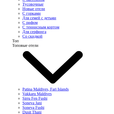
Тусовочные
Новые отели
С горками
Для семей с детьми
С рифом
С теннисным кортом
Для серфинга
Со скидкой
Топ
Топовые отели
Patina Maldives, Fari Islands
Vakkaru Maldives
Sirru Fen Fushi
Soneva Jani
Soneva Fushi
Dusit Thani