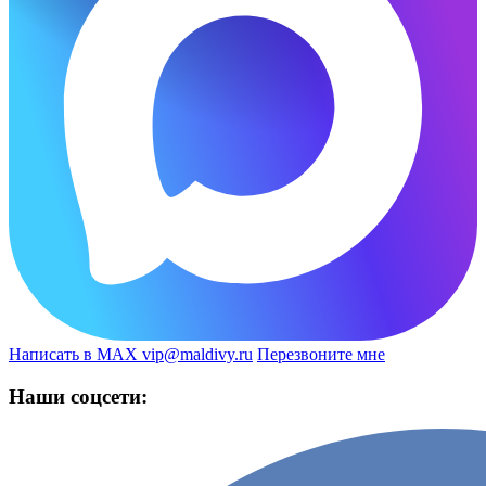
Написать в MAX
vip@maldivy.ru
Перезвоните мне
Наши соцсети: