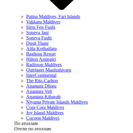
Patina Maldives, Fari Islands
Vakkaru Maldives
Sirru Fen Fushi
Soneva Jani
Soneva Fushi
Dusit Thani
Alila Kothaifaru
Baglioni Resort
Hilton Amingiri
Radisson Maldives
Outrigger Maafushivaru
InterContinental
The Ritz-Carlton
Anantara Dhigu
Anantara Veli
Anantara Kihavah
Niyama Private Islands Maldives
Cora Cora Maldives
Joy Island Maldives
Cocoon Maldives
По атоллам
Отели по атоллам