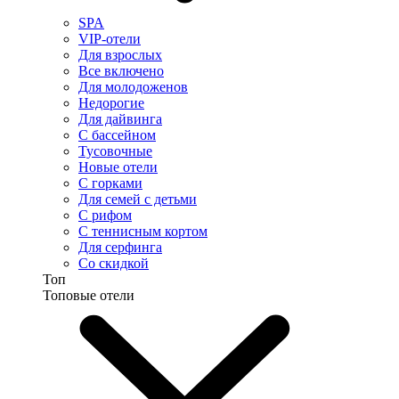
SPA
VIP-отели
Для взрослых
Все включено
Для молодоженов
Недорогие
Для дайвинга
С бассейном
Тусовочные
Новые отели
С горками
Для семей с детьми
С рифом
С теннисным кортом
Для серфинга
Со скидкой
Топ
Топовые отели