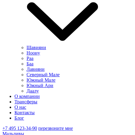
Шавияни
Ноону
Раа
Баа
Лавияни
Северный Мале
Южный Мале
Южный Ари
Даалу
О компании
Трансферы
О нас
Контакты
Блог
+7 495 123-34-90
перезвоните мне
Мальдивы