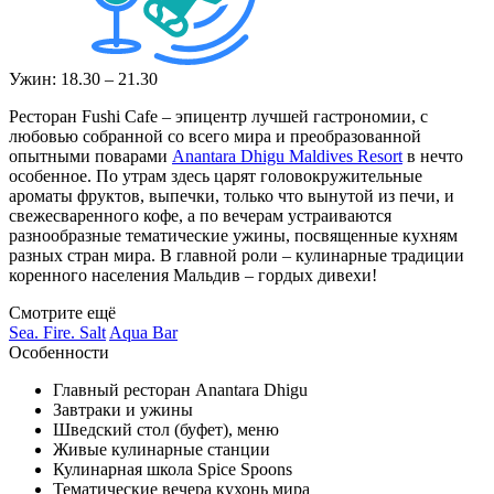
Ужин: 18.30 – 21.30
Ресторан Fushi Cafe – эпицентр лучшей гастрономии, с
любовью собранной со всего мира и преобразованной
опытными поварами
Anantara Dhigu Maldives Resort
в нечто
особенное. По утрам здесь царят головокружительные
ароматы фруктов, выпечки, только что вынутой из печи, и
свежесваренного кофе, а по вечерам устраиваются
разнообразные тематические ужины, посвященные кухням
разных стран мира. В главной роли – кулинарные традиции
коренного населения Мальдив – гордых дивехи!
Смотрите ещё
Sea. Fire. Salt
Aqua Bar
Особенности
Главный ресторан Anantara Dhigu
Завтраки и ужины
Шведский стол (буфет), меню
Живые кулинарные станции
Кулинарная школа Spice Spoons
Тематические вечера кухонь мира