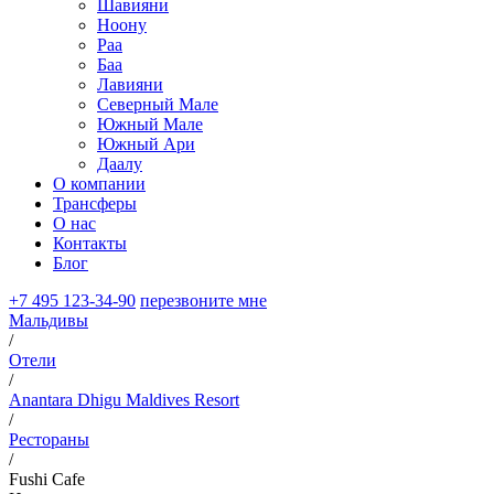
Шавияни
Ноону
Раа
Баа
Лавияни
Северный Мале
Южный Мале
Южный Ари
Даалу
О компании
Трансферы
О нас
Контакты
Блог
+7 495 123-34-90
перезвоните мне
Мальдивы
/
Отели
/
Anantara Dhigu Maldives Resort
/
Рестораны
/
Fushi Cafe