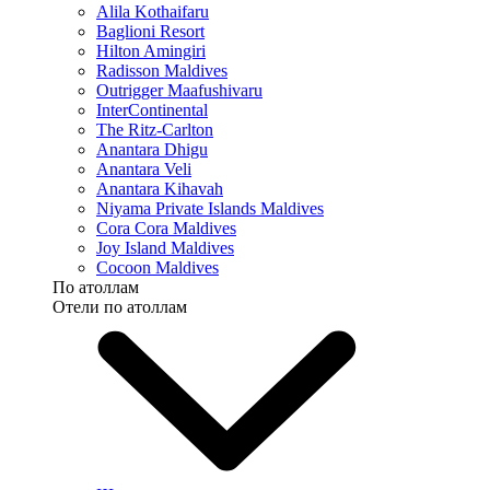
Alila Kothaifaru
Baglioni Resort
Hilton Amingiri
Radisson Maldives
Outrigger Maafushivaru
InterContinental
The Ritz-Carlton
Anantara Dhigu
Anantara Veli
Anantara Kihavah
Niyama Private Islands Maldives
Cora Cora Maldives
Joy Island Maldives
Cocoon Maldives
По атоллам
Отели по атоллам