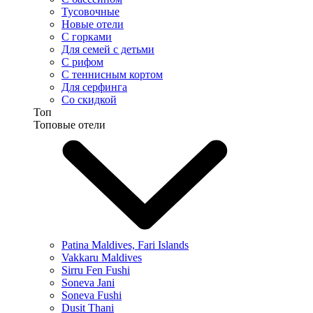
Тусовочные
Новые отели
С горками
Для семей с детьми
С рифом
С теннисным кортом
Для серфинга
Со скидкой
Топ
Топовые отели
Patina Maldives, Fari Islands
Vakkaru Maldives
Sirru Fen Fushi
Soneva Jani
Soneva Fushi
Dusit Thani