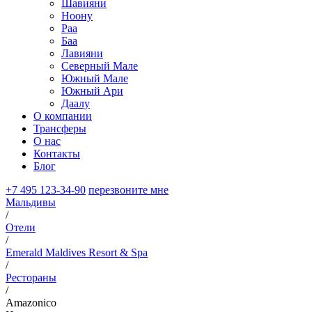
Шавияни
Ноону
Раа
Баа
Лавияни
Северный Мале
Южный Мале
Южный Ари
Даалу
О компании
Трансферы
О нас
Контакты
Блог
+7 495 123-34-90
перезвоните мне
Мальдивы
/
Отели
/
Emerald Maldives Resort & Spa
/
Рестораны
/
Amazonico