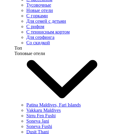
Тусовочные
Новые отели
С горками
Для семей с детьми
С рифом
С теннисным кортом
Для серфинга
Со скидкой
Топ
Топовые отели
Patina Maldives, Fari Islands
Vakkaru Maldives
Sirru Fen Fushi
Soneva Jani
Soneva Fushi
Dusit Thani