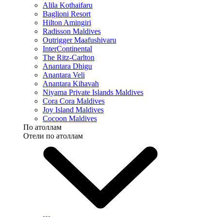
Alila Kothaifaru
Baglioni Resort
Hilton Amingiri
Radisson Maldives
Outrigger Maafushivaru
InterContinental
The Ritz-Carlton
Anantara Dhigu
Anantara Veli
Anantara Kihavah
Niyama Private Islands Maldives
Cora Cora Maldives
Joy Island Maldives
Cocoon Maldives
По атоллам
Отели по атоллам