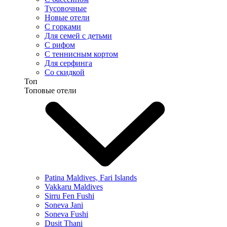
Тусовочные
Новые отели
С горками
Для семей с детьми
С рифом
С теннисным кортом
Для серфинга
Со скидкой
Топ
Топовые отели
Patina Maldives, Fari Islands
Vakkaru Maldives
Sirru Fen Fushi
Soneva Jani
Soneva Fushi
Dusit Thani