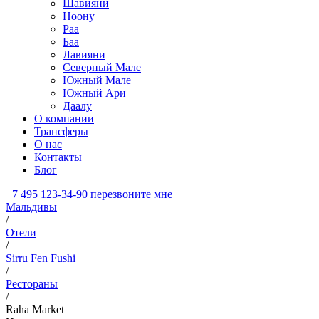
Шавияни
Ноону
Раа
Баа
Лавияни
Северный Мале
Южный Мале
Южный Ари
Даалу
О компании
Трансферы
О нас
Контакты
Блог
+7 495 123-34-90
перезвоните мне
Мальдивы
/
Отели
/
Sirru Fen Fushi
/
Рестораны
/
Raha Market