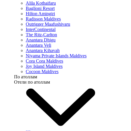
Alila Kothaifaru
Baglioni Resort
Hilton Amingiri
Radisson Maldives
Outrigger Maafushivaru
InterContinental
The Ritz-Carlton
Anantara Dhigu
Anantara Veli
Anantara Kihavah
Niyama Private Islands Maldives
Cora Cora Maldives
Joy Island Maldives
Cocoon Maldives
По атоллам
Отели по атоллам