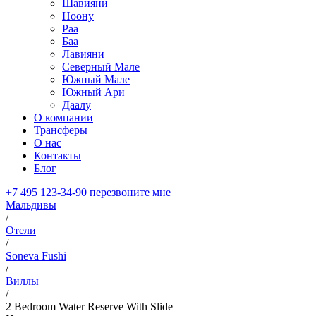
Шавияни
Ноону
Раа
Баа
Лавияни
Северный Мале
Южный Мале
Южный Ари
Даалу
О компании
Трансферы
О нас
Контакты
Блог
+7 495 123-34-90
перезвоните мне
Мальдивы
/
Отели
/
Soneva Fushi
/
Виллы
/
2 Bedroom Water Reserve With Slide