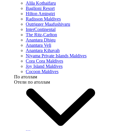
Alila Kothaifaru
Baglioni Resort
Hilton Amingiri
Radisson Maldives
Outrigger Maafushivaru
InterContinental
The Ritz-Carlton
Anantara Dhigu
Anantara Veli
Anantara Kihavah
Niyama Private Islands Maldives
Cora Cora Maldives
Joy Island Maldives
Cocoon Maldives
По атоллам
Отели по атоллам