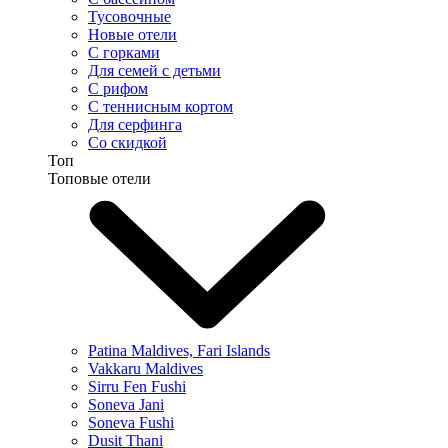
Тусовочные
Новые отели
С горками
Для семей с детьми
С рифом
С теннисным кортом
Для серфинга
Со скидкой
Топ
Топовые отели
Patina Maldives, Fari Islands
Vakkaru Maldives
Sirru Fen Fushi
Soneva Jani
Soneva Fushi
Dusit Thani