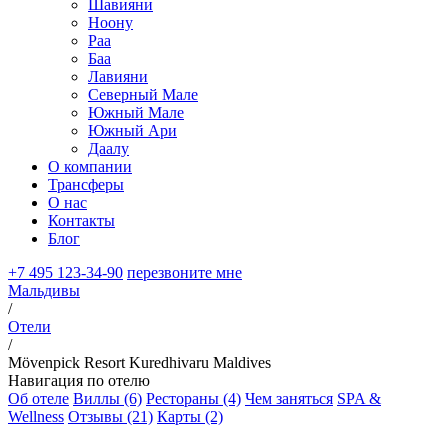
Шавияни
Ноону
Раа
Баа
Лавияни
Северный Мале
Южный Мале
Южный Ари
Даалу
О компании
Трансферы
О нас
Контакты
Блог
+7 495 123-34-90
перезвоните мне
Мальдивы
/
Отели
/
Mövenpick Resort Kuredhivaru Maldives
Навигация по отелю
Об отеле
Виллы (6)
Рестораны (4)
Чем заняться
SPA &
Wellness
Отзывы (21)
Карты (2)