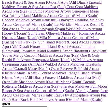
Beach Resort & Spa
Атолл Южный Ари (Alif Dhaal)
Emerald
Maldives Resort & Spa
Атолл Раа (Raa)
Cora Cora Maldives
Атолл Раа (Raa)
Kurumba Maldives
Атолл Северный Мале
(Kaafu)
Joy Island Maldives
Атолл Северный Мале (Kaafu)
Cocoon Maldives
Атолл Лавияни (Lhaviyani)
Bandos Maldives
Атолл Северный Мале (Kaafu)
Le Méridien Maldives Resort &
Spa
Атолл Лавияни (Lhaviyani)
Siyam World Maldives
Атолл
Ноону (Noonu)
Sun Siyam Olhuveli Maldives + Romance
Атолл
Южный Мале (Kaafu)
Villa Nautica
Атолл Северный Мале
(Kaafu)
Villa Park (ex. Sun Island Resort & Spa)
Атолл Южный
Ари (Alif Dhaal)
Hurawalhi Island Resort
Атолл Лавияни
(Lhaviyani)
Jawakara Island Maldives
Атолл Лавияни (Lhaviyani)
You & Me by Cocoon Maldives
Атолл Раа (Raa)
One & Only
Reethi Rah
Атолл Северный Мале (Kaafu)
W Maldives
Атолл
Северный Ари (Alif Alif)
Waldorf Astoria Maldives Ithaafushi
Атолл Южный Мале (Kaafu)
Ozen Reserve Bolifushi
Атолл
Южный Мале (Kaafu)
Conrad Maldives Rangali Island
Атолл
Южный Ари (Alif Dhaal)
Furaveri Maldives
Атолл Раа (Raa)
Ozen Life Maadhoo
Атолл Южный Мале (Kaafu)
Brennia
Kottefaru Maldives
Атолл Раа (Raa)
Sheraton Maldives Full Moon
Resort & Spa
Атолл Северный Мале (Kaafu)
Varu by Atmosphere
Атолл Северный Мале (Kaafu)
Raaya by Atmosphere
Атолл Раа
(Raa)
Hard Rock Hotel Maldives
Атолл Южный Мале (Kaafu)
дней