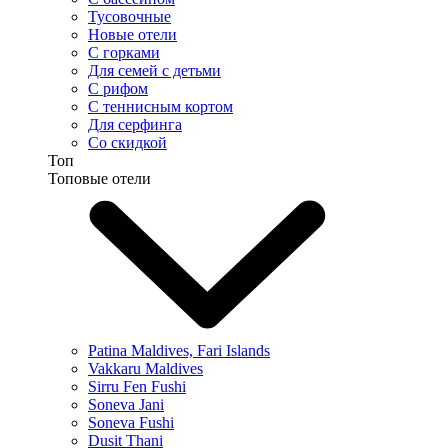
Тусовочные
Новые отели
С горками
Для семей с детьми
С рифом
С теннисным кортом
Для серфинга
Со скидкой
Топ
Топовые отели
Patina Maldives, Fari Islands
Vakkaru Maldives
Sirru Fen Fushi
Soneva Jani
Soneva Fushi
Dusit Thani