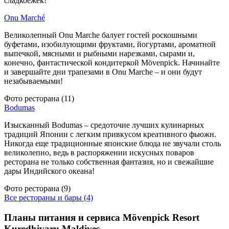
сладкоежек!
Onu Marché
Великолепный Onu Marche балует гостей роскошными
буфетами, изобилующими фруктами, йогуртами, ароматной
выпечкой, мясными и рыбными нарезками, сырами и,
конечно, фантастической кондитеркой Mövenpick. Начинайте
и завершайте дни трапезами в Onu Marche – и они будут
незабываемыми!
Фото ресторана (11)
Bodumas
Изысканный Bodumas – средоточие лучших кулинарных
традиций Японии с легким привкусом креативного фьюжн.
Никогда еще традиционные японские блюда не звучали столь
великолепно, ведь в распоряжении искусных поваров
ресторана не только собственная фантазия, но и свежайшие
дары Индийского океана!
Фото ресторана (9)
Все рестораны и бары
(4)
Планы питания и сервиса Mövenpick Resort
Kuredhivaru Maldives