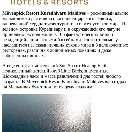
Mövenpick Resort Kuredhivaru Maldives
– роскошный альянс
мальдивского рая и люксового швейцарского сервиса,
завоевавший сердца тысяч туристов со всех уголков мира. На
зеленом островке Куредивару и в окружающей его лагуне
привольно расположились 105 фантастических вилл и
резиденций с приватными бассейнами. Гости отеля могут
насладиться изысками лучших кухонь мира в 3 великолепных
ресторанах, различных живописных локациях и даже
собственных виллах.
А еще есть фантастический Sun Spa от Healing Earth,
великолепный детский клуб Little Birds, знаменитые
Шоколадные часы и масса развлечений для гостей любого
возраста. В Mövenpick Resort Kuredhivaru Maldives ваш отдых
на Мальдивах будет по-настоящему сладким!