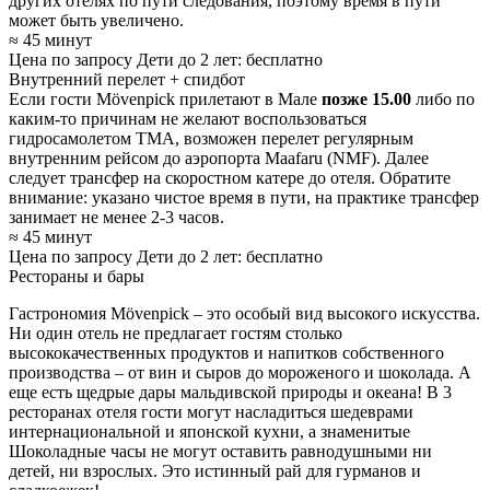
других отелях по пути следования, поэтому время в пути
может быть увеличено.
≈ 45 минут
Цена по запросу
Дети до 2 лет: бесплатно
Внутренний перелет + спидбот
Если гости Mövenpick прилетают в Мале
позже 15.00
либо по
каким-то причинам не желают воспользоваться
гидросамолетом TMA, возможен перелет регулярным
внутренним рейсом до аэропорта Maafaru (NMF). Далее
следует трансфер на скоростном катере до отеля. Обратите
внимание: указано чистое время в пути, на практике трансфер
занимает не менее 2-3 часов.
≈ 45 минут
Цена по запросу
Дети до 2 лет: бесплатно
Рестораны и бары
Гастрономия Mövenpick – это особый вид высокого искусства.
Ни один отель не предлагает гостям столько
высококачественных продуктов и напитков собственного
производства – от вин и сыров до мороженого и шоколада. А
еще есть щедрые дары мальдивской природы и океана! В 3
ресторанах отеля гости могут насладиться шедеврами
интернациональной и японской кухни, а знаменитые
Шоколадные часы не могут оставить равнодушными ни
детей, ни взрослых. Это истинный рай для гурманов и