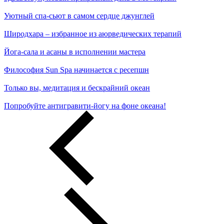
Уютный спа-сьют в самом сердце джунглей
Широдхара – избранное из аюрведических терапий
Йога-сала и асаны в исполнении мастера
Философия Sun Spa начинается с ресепшн
Только вы, медитация и бескрайний океан
Попробуйте антигравити-йогу на фоне океана!