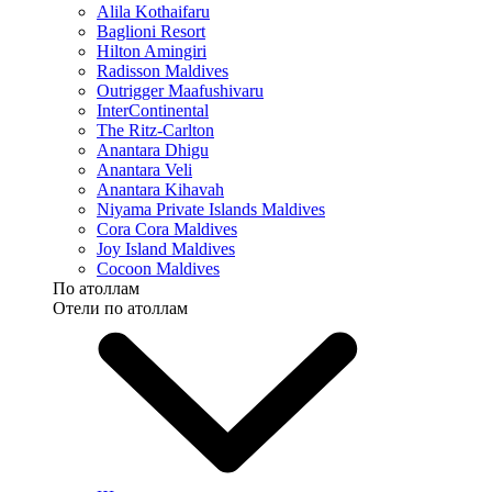
Alila Kothaifaru
Baglioni Resort
Hilton Amingiri
Radisson Maldives
Outrigger Maafushivaru
InterContinental
The Ritz-Carlton
Anantara Dhigu
Anantara Veli
Anantara Kihavah
Niyama Private Islands Maldives
Cora Cora Maldives
Joy Island Maldives
Cocoon Maldives
По атоллам
Отели по атоллам