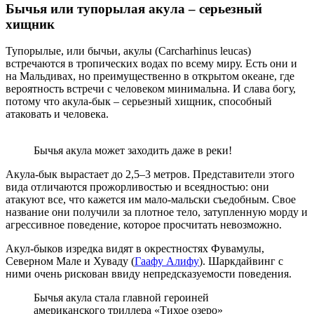
Бычья или тупорылая акула – серьезный
хищник
Тупорылые, или бычьи, акулы (Carcharhinus leucas)
встречаются в тропических водах по всему миру. Есть они и
на Мальдивах, но преимущественно в открытом океане, где
вероятность встречи с человеком минимальна. И слава богу,
потому что акула-бык – серьезный хищник, способный
атаковать и человека.
Бычья акула может заходить даже в реки!
Акула-бык вырастает до 2,5–3 метров. Представители этого
вида отличаются прожорливостью и всеядностью: они
атакуют все, что кажется им мало-мальски съедобным. Свое
название они получили за плотное тело, затупленную морду и
агрессивное поведение, которое просчитать невозможно.
Акул-быков изредка видят в окрестностях Фувамулы,
Северном Мале и Хуваду (
Гаафу Алифу
). Шаркдайвинг с
ними очень рискован ввиду непредсказуемости поведения.
Бычья акула стала главной героиней
американского триллера «Тихое озеро»