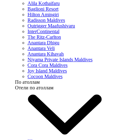
Alila Kothaifaru
Baglioni Resort
Hilton Amingiri
Radisson Maldives
Outrigger Maafushivaru
InterContinental
The Ritz-Carlton
Anantara Dhigu
Anantara Veli
Anantara Kihavah
Niyama Private Islands Maldives
Cora Cora Maldives
Joy Island Maldives
Cocoon Maldives
По атоллам
Отели по атоллам