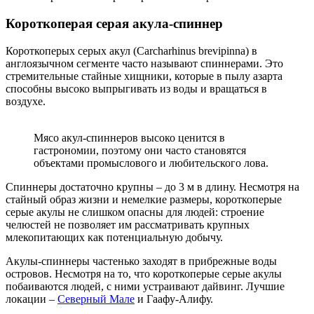
Короткоперая серая акула-спиннер
Короткоперых серых акул (Carcharhinus brevipinna) в
англоязычном сегменте часто называют спиннерами. Это
стремительные стайные хищники, которые в пылу азарта
способны высоко выпрыгивать из воды и вращаться в
воздухе.
Мясо акул-спиннеров высоко ценится в
гастрономии, поэтому они часто становятся
объектами промыслового и любительского лова.
Спиннеры достаточно крупны – до 3 м в длину. Несмотря на
стайный образ жизни и немелкие размеры, короткоперые
серые акулы не слишком опасны для людей: строение
челюстей не позволяет им рассматривать крупных
млекопитающих как потенциальную добычу.
Акулы-спиннеры частенько заходят в прибрежные воды
островов. Несмотря на то, что короткоперые серые акулы
побаиваются людей, с ними устраивают дайвинг. Лучшие
локации –
Северный Мале
и Гаафу-Алифу.