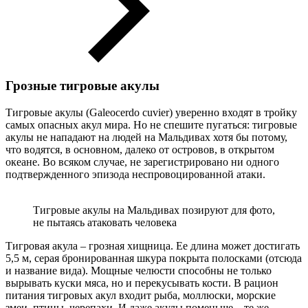
Грозные тигровые акулы
Тигровые акулы (Galeocerdo cuvier) уверенно входят в тройку
самых опасных акул мира. Но не спешите пугаться: тигровые
акулы не нападают на людей на Мальдивах хотя бы потому,
что водятся, в основном, далеко от островов, в открытом
океане. Во всяком случае, не зарегистрировано ни одного
подтвержденного эпизода неспровоцированной атаки.
Тигровые акулы на Мальдивах позируют для фото,
не пытаясь атаковать человека
Тигровая акула – грозная хищница. Ее длина может достигать
5,5 м, серая бронированная шкура покрыта полосками (отсюда
и название вида). Мощные челюсти способны не только
вырывать куски мяса, но и перекусывать кости. В рацион
питания тигровых акул входит рыба, моллюски, морские
змеи, птицы, черепахи. И даже акулы поменьше – те же