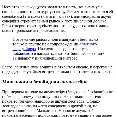
Несмотря на кажущуюся медлительность, лонгиманусы
снискали достаточно дурную славу. Если что-то покажется ей
съедобным (это может быть и человек), длиннокрылая акула
совершит стремительный рывок к потенциальной добыче.
Если с первого раза добычу достать не удастся, лонгиманус
может продолжить преследование.
Погружение рядом с лонгиманусами безопасно
только в группе при сопровождении
опытного
шаркдайвера
. На группы людей эти акулы
побаиваются нападать, а вот «отбившиеся от стаи»
вызывают у них живейший интерес.
Благо, лонгиманусы водятся в открытом океане, к берегам не
подходят и случайная встреча с ними практически исключена.
Маленькая и безобидная акула-зебра
При первом взгляде на акулу-зебру (Stegostoma fasciatum) и не
поймешь, почему она получила такое название: ее тело
покрыто пятнами наподобие шкуры леопарда. Однако
леопардовые акулы – это совершенно другой вид, не
встречающийся на Мальдивах. Но юные акулы-зебры
покрыты веселыми полосками, поэтому название вида более-