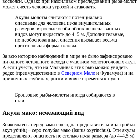
восвояси. Однако при назойливом преследовании рыба-молот
может счесть человека угрозой и атаковать.
Акулы-молоты считаются потенциально
опасными для человека из-за внушительных
размеров: взрослые особи обоих вышеназванных
видов могут вырастать до 4–5 м. Дополнительные,
но необоснованные, опасения вызывает весьма
оригинальная форма головы.
За всю историю наблюдений в мире не было зафиксировано
ни одного летального исхода с участием молотоголовых акул.
А если учесть, что на Мальдивах этих рыб можно увидеть
редко (преимущественно в
Северном Мале
и Фувамула) и на
приличных глубинах, риски и вовсе стремятся к нулю.
Бронзовые рыбы-молоты иногда собираются в
стаи
Акула мако: исчезающий вид
Знакомьтесь: перед вами еще одна представительница тройки
акул-убийц – серо-голубая мако (Isurus oxyrinchus). Эти акулы
представляют опасность не столько из-за размера (до 4–4,5 м),