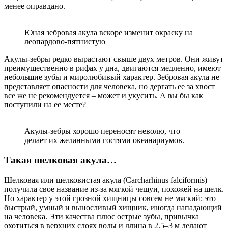
менее оправдано.
Юная зебровая акула вскоре изменит окраску на
леопардово-пятнистую
Акулы-зебры редко вырастают свыше двух метров. Они живут
преимущественно в рифах у дна, двигаются медленно, имеют
небольшие зубы и миролюбивый характер. Зебровая акула не
представляет опасности для человека, но дергать ее за хвост
все же не рекомендуется – может и укусить. А вы бы как
поступили на ее месте?
Акулы-зебры хорошо переносят неволю, что
делает их желанными гостями океанариумов.
Такая шелковая акула…
Шелковая или шелковистая акула (Carcharhinus falciformis)
получила свое название из-за мягкой чешуи, похожей на шелк.
Но характер у этой грозной хищницы совсем не мягкий: это
быстрый, умный и выносливый хищник, иногда нападающий
на человека. Эти качества плюс острые зубы, привычка
охотиться в верхних слоях воды и длина в 2,5–3 м делают