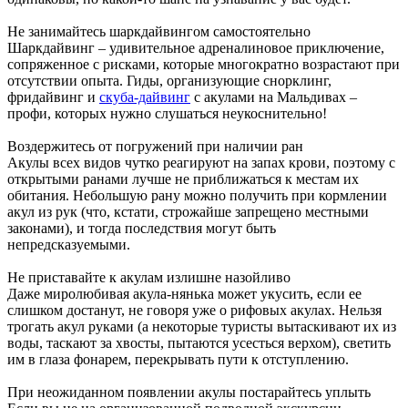
Не занимайтесь шаркдайвингом самостоятельно
Шаркдайвинг – удивительное адреналиновое приключение,
сопряженное с рисками, которые многократно возрастают при
отсутствии опыта. Гиды, организующие снорклинг,
фридайвинг и
скуба-дайвинг
с акулами на Мальдивах –
профи, которых нужно слушаться неукоснительно!
Воздержитесь от погружений при наличии ран
Акулы всех видов чутко реагируют на запах крови, поэтому с
открытыми ранами лучше не приближаться к местам их
обитания. Небольшую рану можно получить при кормлении
акул из рук (что, кстати, строжайше запрещено местными
законами), и тогда последствия могут быть
непредсказуемыми.
Не приставайте к акулам излишне назойливо
Даже миролюбивая акула-нянька может укусить, если ее
слишком достанут, не говоря уже о рифовых акулах. Нельзя
трогать акул руками (а некоторые туристы вытаскивают их из
воды, таскают за хвосты, пытаются усесться верхом), светить
им в глаза фонарем, перекрывать пути к отступлению.
При неожиданном появлении акулы постарайтесь уплыть