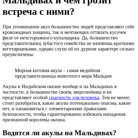
Мальдивах и чем грозит
встреча с ними?
При упоминании акул большинство людей представляют себе
кровожадных хищниц, так и мечтающих оттяпать кусочек
филе от неосторожного купальщика. Да, большинство
представительниц зубастого семейства не назовешь кроткими
вегетарианками, однако слухи об их дурном характере сильно
преувеличены.
Мирная китовая акула – самая медийная
представительница животного мира Мальдив
Акулы в Индийском океане вообще и на Мальдивах в
частности, в большинстве своем, миролюбивы и не
представляют особой
опасности для человека
. Тем не менее,
стоит разобраться, какие акулы потенциально опасны, какие
нет, и ознакомиться с элементарными правилами
безопасности, чтобы гарантированно избежать нападения
признанной королевы океана.
Водятся ли акулы на Мальдивах?