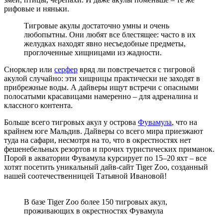
рифовые и няньки.
Тигровые акулы достаточно умны и очень
любопытны. Они любят все блестящее: часто в их
желудках находят явно несъедобные предметы,
проглоченные хищницами из жадности.
Снорклер или
серфер
вряд ли повстречается с тигровой
акулой случайно: эти хищницы практически не заходят в
прибрежные воды. А дайверы ищут встречи с опасными
полосатыми красавицами намеренно – для адреналина и
классного контента.
Больше всего тигровых акул у острова
Фувамула
, что на
крайнем юге Мальдив. Дайверы со всего мира приезжают
туда на сафари, несмотря на то, что в окрестностях нет
фешенебельных резортов и прочих туристических приманок.
Порой в акватории Фувамула курсирует по 15–20 яхт – все
хотят посетить уникальный дайв-сайт Tiger Zoo, созданный
нашей соотечественницей Татьяной Ивановой!
В базе Tiger Zoo более 150 тигровых акул,
проживающих в окрестностях Фувамула