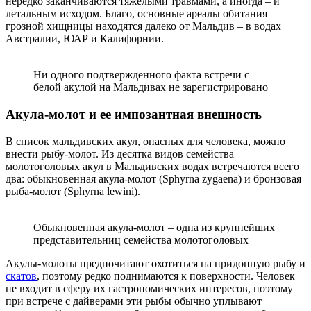
нередко заканчиваются тяжелыми травмами, а иногда – и
летальным исходом. Благо, основные ареалы обитания
грозной хищницы находятся далеко от Мальдив – в водах
Австралии, ЮАР и Калифорнии.
Ни одного подтвержденного факта встречи с
белой акулой на Мальдивах не зарегистрировано
Акула-молот и ее импозантная внешность
В список мальдивских акул, опасных для человека, можно
внести рыбу-молот. Из десятка видов семейства
молотоголовых акул в Мальдивских водах встречаются всего
два: обыкновенная акула-молот (Sphyrna zygaena) и бронзовая
рыба-молот (Sphyrna lewini).
Обыкновенная акула-молот – одна из крупнейших
представительниц семейства молотоголовых
Акулы-молоты предпочитают охотиться на придонную рыбу и
скатов
, поэтому редко поднимаются к поверхности. Человек
не входит в сферу их гастрономических интересов, поэтому
при встрече с дайверами эти рыбы обычно уплывают