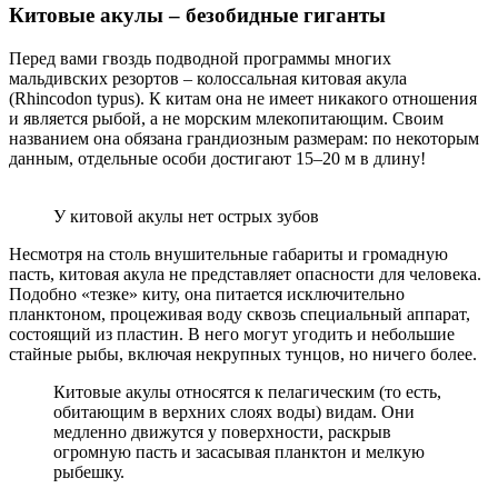
Китовые акулы – безобидные гиганты
Перед вами гвоздь подводной программы многих
мальдивских резортов – колоссальная китовая акула
(Rhincodon typus). К китам она не имеет никакого отношения
и является рыбой, а не морским млекопитающим. Своим
названием она обязана грандиозным размерам: по некоторым
данным, отдельные особи достигают 15–20 м в длину!
У китовой акулы нет острых зубов
Несмотря на столь внушительные габариты и громадную
пасть, китовая акула не представляет опасности для человека.
Подобно «тезке» киту, она питается исключительно
планктоном, процеживая воду сквозь специальный аппарат,
состоящий из пластин. В него могут угодить и небольшие
стайные рыбы, включая некрупных тунцов, но ничего более.
Китовые акулы относятся к пелагическим (то есть,
обитающим в верхних слоях воды) видам. Они
медленно движутся у поверхности, раскрыв
огромную пасть и засасывая планктон и мелкую
рыбешку.