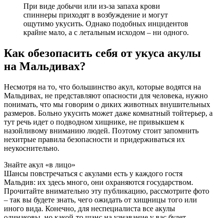
При виде добычи или из-за запаха крови
спиннеры приходят в возбуждение и могут
ощутимо укусить. Однако подобных инцидентов
крайне мало, а с летальным исходом – ни одного.
Как обезопасить себя от укуса акулы
на Мальдивах?
Несмотря на то, что большинство акул, которые водятся на
Мальдивах, не представляют опасности для человека, нужно
понимать, что мы говорим о диких животных внушительных
размеров. Больно укусить может даже комнатный тойтерьер, а
тут речь идет о подводном хищнике, не привыкшем к
назойливому вниманию людей. Поэтому стоит запомнить
нехитрые правила безопасности и придерживаться их
неукоснительно.
Знайте акул «в лицо»
Шансы повстречаться с акулами есть у каждого гостя
Мальдив: их здесь много, они охраняются государством.
Прочитайте внимательно эту публикацию, рассмотрите фото
– так вы будете знать, чего ожидать от хищницы того или
иного вида. Конечно, для неспециалиста все акулы
одинаковы, но какой-то шанс на узнавание у вас будет.