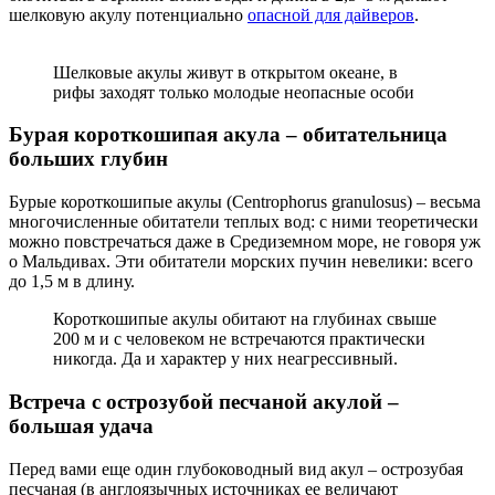
шелковую акулу потенциально
опасной для дайверов
.
Шелковые акулы живут в открытом океане, в
рифы заходят только молодые неопасные особи
Бурая короткошипая акула – обитательница
больших глубин
Бурые короткошипые акулы (Centrophorus granulosus) – весьма
многочисленные обитатели теплых вод: с ними теоретически
можно повстречаться даже в Средиземном море, не говоря уж
о Мальдивах. Эти обитатели морских пучин невелики: всего
до 1,5 м в длину.
Короткошипые акулы обитают на глубинах свыше
200 м и с человеком не встречаются практически
никогда. Да и характер у них неагрессивный.
Встреча с острозубой песчаной акулой –
большая удача
Перед вами еще один глубоководный вид акул – острозубая
песчаная (в англоязычных источниках ее величают