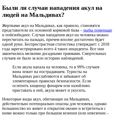
Были ли случаи нападения акул на
людей на Мальдивах?
Жертвами акул на Мальдивах, как правило, становятся
представители их основной кормовой базы –
рыбы поменьше
и побезобиднее. Случаи нападения акул на человека можно
пересчитать на пальцах, причем вполне достаточно будет
одной руки. Беспристрастная статистика утверждает: с 2018
года зарегистрировано всего 4 таких инцидента. Все они
закончились мелкими досадными травмами. Смертельных
случаев не было за всю историю наблюдений.
Если акула напала на человека, то в 99% случаев
вина лежит на пострадавшем. Туристы на
Мальдивах расслабляются и забывают об
элементарных правилах безопасности. Если
ослепить хищницу фонарем или назойливо
приставать к ней, акула может и укусить.
Некоторые виды акул, обитающие на Мальдивах,
действительно потенциально опасны для человека, однако
большинство их живет в открытом океане и встретиться с
ними можно только при большом везении (или невезении –