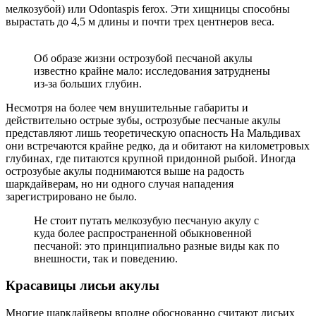
мелкозубой) или Odontaspis ferox. Эти хищницы способны
вырастать до 4,5 м длины и почти трех центнеров веса.
Об образе жизни острозубой песчаной акулы
известно крайне мало: исследования затруднены
из-за больших глубин.
Несмотря на более чем внушительные габариты и
действительно острые зубы, острозубые песчаные акулы
представляют лишь теоретическую опасность На Мальдивах
они встречаются крайне редко, да и обитают на километровых
глубинах, где питаются крупной придонной рыбой. Иногда
острозубые акулы поднимаются выше на радость
шаркдайверам, но ни одного случая нападения
зарегистрировано не было.
Не стоит путать мелкозубую песчаную акулу с
куда более распространенной обыкновенной
песчаной: это принципиально разные виды как по
внешности, так и поведению.
Красавицы лисьи акулы
Многие шаркдайверы вполне обоснованно считают лисьих