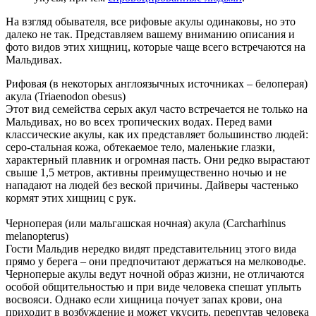
На взгляд обывателя, все рифовые акулы одинаковы, но это
далеко не так. Представляем вашему вниманию описания и
фото видов этих хищниц, которые чаще всего встречаются на
Мальдивах.
Рифовая (в некоторых англоязычных источниках – белоперая)
акула (Triaenodon obesus)
Этот вид семейства серых акул часто встречается не только на
Мальдивах, но во всех тропических водах. Перед вами
классические акулы, как их представляет большинство людей:
серо-стальная кожа, обтекаемое тело, маленькие глазки,
характерный плавник и огромная пасть. Они редко вырастают
свыше 1,5 метров, активны преимущественно ночью и не
нападают на людей без веской причины. Дайверы частенько
кормят этих хищниц с рук.
Черноперая (или мальгашская ночная) акула (Carcharhinus
melanopterus)
Гости Мальдив нередко видят представительниц этого вида
прямо у берега – они предпочитают держаться на мелководье.
Черноперые акулы ведут ночной образ жизни, не отличаются
особой общительностью и при виде человека спешат уплыть
восвояси. Однако если хищница почует запах крови, она
приходит в возбуждение и может укусить, перепутав человека