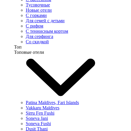
Тусовочные
Новые отели
С горками
Для семей с детьми
С рифом
С теннисным кортом
Для серфинга
Со скидкой
Топ
Топовые отели
Patina Maldives, Fari Islands
Vakkaru Maldives
Sirru Fen Fushi
Soneva Jani
Soneva Fushi
Dusit Thani