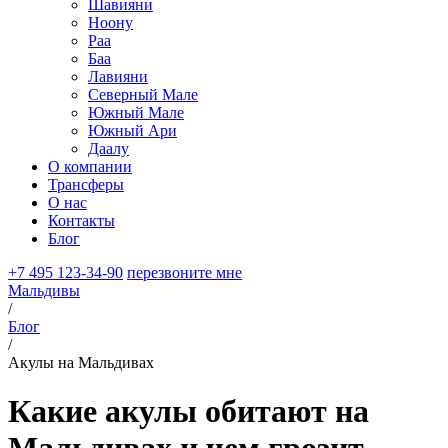
Шавияни
Ноону
Раа
Баа
Лавияни
Северный Мале
Южный Мале
Южный Ари
Даалу
О компании
Трансферы
О нас
Контакты
Блог
+7 495 123-34-90
перезвоните мне
Мальдивы
/
Блог
/
Акулы на Мальдивах
Какие акулы обитают на