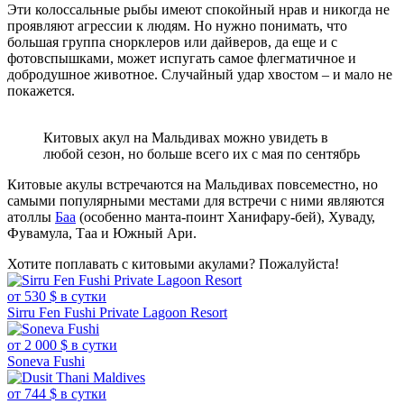
Эти колоссальные рыбы имеют спокойный нрав и никогда не
проявляют агрессии к людям. Но нужно понимать, что
большая группа снорклеров или дайверов, да еще и с
фотовспышками, может испугать самое флегматичное и
добродушное животное. Случайный удар хвостом – и мало не
покажется.
Китовых акул на Мальдивах можно увидеть в
любой сезон, но больше всего их с мая по сентябрь
Китовые акулы встречаются на Мальдивах повсеместно, но
самыми популярными местами для встречи с ними являются
атоллы
Баа
(особенно манта-поинт Ханифару-бей), Хуваду,
Фувамула, Таа и Южный Ари.
Хотите поплавать с китовыми акулами? Пожалуйста!
от 530 $ в сутки
Sirru Fen Fushi Private Lagoon Resort
от 2 000 $ в сутки
Soneva Fushi
от 744 $ в сутки