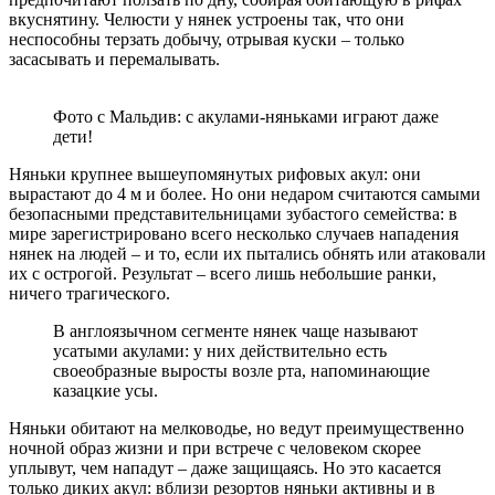
вкуснятину. Челюсти у нянек устроены так, что они
неспособны терзать добычу, отрывая куски – только
засасывать и перемалывать.
Фото с Мальдив: с акулами-няньками играют даже
дети!
Няньки крупнее вышеупомянутых рифовых акул: они
вырастают до 4 м и более. Но они недаром считаются самыми
безопасными представительницами зубастого семейства: в
мире зарегистрировано всего несколько случаев нападения
нянек на людей – и то, если их пытались обнять или атаковали
их с острогой. Результат – всего лишь небольшие ранки,
ничего трагического.
В англоязычном сегменте нянек чаще называют
усатыми акулами: у них действительно есть
своеобразные выросты возле рта, напоминающие
казацкие усы.
Няньки обитают на мелководье, но ведут преимущественно
ночной образ жизни и при встрече с человеком скорее
уплывут, чем нападут – даже защищаясь. Но это касается
только диких акул: вблизи резортов няньки активны и в