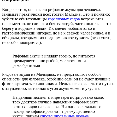
Вопрос о том, опасны ли рифовые акулы для человека,
занимает практически всех гостей Мальдив. Это и понятно:
зубастые обитательницы
коралловых садов
встречаются
повсеместно, не слишком боятся людей, часто подплывают к
берегу и водным виллам. Их влечет любопытство и
гастрономический интерес, но не к свежей человечинке, а к
объедкам, которыми их подкармливают туристы (это кстати,
не особо поощряется).
Рифовые акулы выглядят грозно, но питаются
преимущественно рыбой, моллюсками и
ракообразными
Рифовые акулы на Мальдивах не представляют особой
опасности для человека, особенно если он не будет излишне
фамильярничать с хищницами. Нельзя перекрывать им пути к
отступлению: загнанная в угол акула может и укусить.
На данный момент в мире зарегистрировано около
трех десятков случаев нападения рифовых акул
разных видов на человека. Ни одного летального
исхода не зафиксировано – преимущественно
укусы, причем
спровоцированные людьми
.