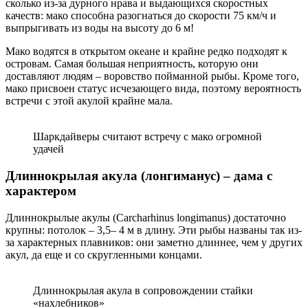
сколько из-за дурного нрава и выдающихся скоростных
качеств: мако способна разогнаться до скорости 75 км/ч и
выпрыгивать из воды на высоту до 6 м!
Мако водятся в открытом океане и крайне редко подходят к
островам. Самая большая неприятность, которую они
доставляют людям – воровство пойманной рыбы. Кроме того,
мако присвоен статус исчезающего вида, поэтому вероятность
встречи с этой акулой крайне мала.
Шаркдайверы считают встречу с мако огромной
удачей
Длиннокрылая акула (лонгиманус) – дама с
характером
Длиннокрылые акулы (Carcharhinus longimanus) достаточно
крупны: потолок – 3,5– 4 м в длину. Эти рыбы названы так из-
за характерных плавников: они заметно длиннее, чем у других
акул, да еще и со скругленными концами.
Длиннокрылая акула в сопровождении стайки
«нахлебников»