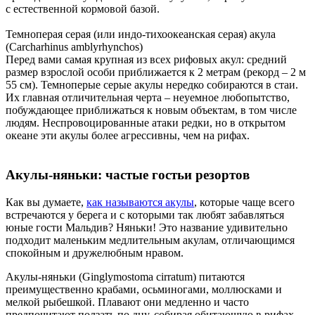
с естественной кормовой базой.
Темноперая серая (или индо-тихоокеанская серая) акула
(Carcharhinus amblyrhynchos)
Перед вами самая крупная из всех рифовых акул: средний
размер взрослой особи приближается к 2 метрам (рекорд – 2 м
55 см). Темноперые серые акулы нередко собираются в стаи.
Их главная отличительная черта – неуемное любопытство,
побуждающее приближаться к новым объектам, в том числе
людям. Неспровоцированные атаки редки, но в открытом
океане эти акулы более агрессивны, чем на рифах.
Акулы-няньки: частые гостьи резортов
Как вы думаете,
как называются акулы
, которые чаще всего
встречаются у берега и с которыми так любят забавляться
юные гости Мальдив? Няньки! Это название удивительно
подходит маленьким медлительным акулам, отличающимся
спокойным и дружелюбным нравом.
Акулы-няньки (Ginglymostoma cirratum) питаются
преимущественно крабами, осьминогами, моллюсками и
мелкой рыбешкой. Плавают они медленно и часто
предпочитают ползать по дну, собирая обитающую в рифах