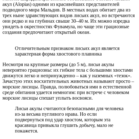
акул (Alopias) одними из красивейших представителей
подводного мира Мальдив. В местных водах обитает два из
трех ныне здравствующих видов лисьих акул, но встречаются
они редко и на глубинах свыше 30–40 м. Их можно изредка
увидеть в окрестностях Фувамула, но чаще эти грациозные
создания предпочитают открытый океан.
Отличительным признаком лисьих акул является
характерная форма хвостового плавника
Несмотря на крупные размеры (до 5 м), лисьи акулы
невероятно грациозны: их гибкие тела с большими хвостами
движутся легко и непринужденно – как у наземных «тезок».
Зачастую этих восхитительных животных называют просто –
морские лисицы. Правда, полюбоваться ими в естественной
среде обитания удается немногим: при встрече с человеком
морские лисицы спешат уплыть восвояси.
Лисьи акулы считаются безопасными для человека
из-за весьма пугливого нрава. Но если
подвернуться под удар хвостом, которым эта
красавица привыкла глушить добычу, мало не
покажется.