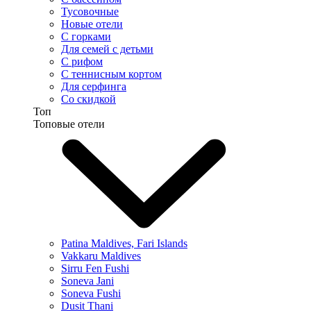
Тусовочные
Новые отели
С горками
Для семей с детьми
С рифом
С теннисным кортом
Для серфинга
Со скидкой
Топ
Топовые отели
Patina Maldives, Fari Islands
Vakkaru Maldives
Sirru Fen Fushi
Soneva Jani
Soneva Fushi
Dusit Thani