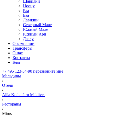
Шавияни
Ноону
Раа
Баа
Лавияни
Северный Мале
Южный Мале
Южный Ари
Даалу
О компании
Трансферы
О нас
Контакты
Блог
+7 495 123-34-90
перезвоните мне
Мальдивы
/
Отели
/
Alila Kothaifaru Maldives
/
Рестораны
/
Mirus