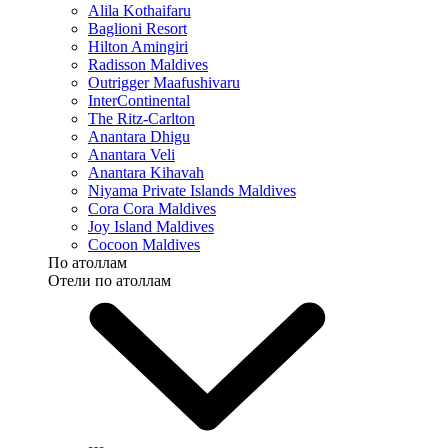
Alila Kothaifaru
Baglioni Resort
Hilton Amingiri
Radisson Maldives
Outrigger Maafushivaru
InterContinental
The Ritz-Carlton
Anantara Dhigu
Anantara Veli
Anantara Kihavah
Niyama Private Islands Maldives
Cora Cora Maldives
Joy Island Maldives
Cocoon Maldives
По атоллам
Отели по атоллам