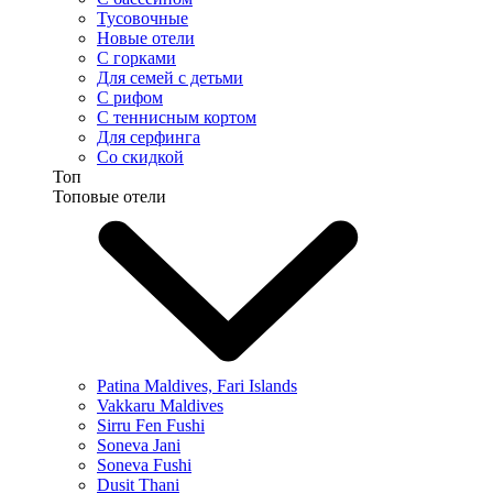
Тусовочные
Новые отели
С горками
Для семей с детьми
С рифом
С теннисным кортом
Для серфинга
Со скидкой
Топ
Топовые отели
Patina Maldives, Fari Islands
Vakkaru Maldives
Sirru Fen Fushi
Soneva Jani
Soneva Fushi
Dusit Thani