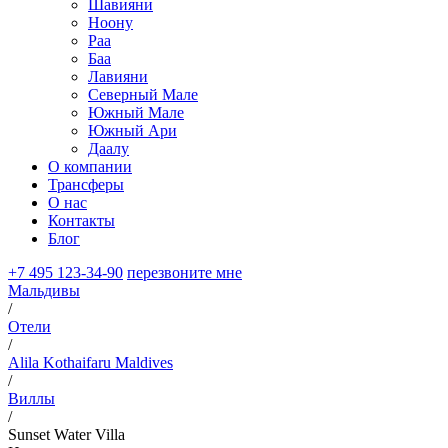
Шавияни
Ноону
Раа
Баа
Лавияни
Северный Мале
Южный Мале
Южный Ари
Даалу
О компании
Трансферы
О нас
Контакты
Блог
+7 495 123-34-90
перезвоните мне
Мальдивы
/
Отели
/
Alila Kothaifaru Maldives
/
Виллы
/
Sunset Water Villa