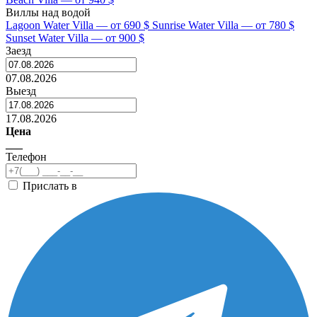
Виллы над водой
Lagoon Water Villa — от 690 $
Sunrise Water Villa — от 780 $
Sunset Water Villa — от 900 $
Заезд
07.08.2026
Выезд
17.08.2026
Цена
___
Телефон
Прислать в