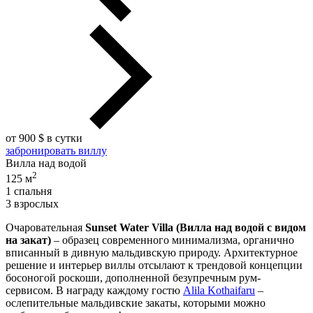
от 900 $ в сутки
забронировать виллу
Вилла над водой
2
125 м
1 спальня
3 взрослых
Очаровательная
Sunset Water Villa (Вилла над водой с видом
на закат)
– образец современного минимализма, органично
вписанный в дивную мальдивскую природу. Архитектурное
решение и интерьер виллы отсылают к трендовой концепции
босоногой роскоши, дополненной безупречным рум-
сервисом. В награду каждому гостю
Alila Kothaifaru
–
ослепительные мальдивские закаты, которыми можно