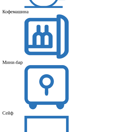
Кофемашина
Мини-бар
Сейф