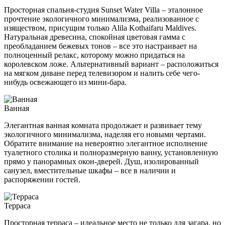
Просторная спальня-студия Sunset Water Villa – эталонное
прочтение экологичного минимализма, реализованное с
изяществом, присущим только Alila Kothaifaru Maldives.
Натуральная древесина, спокойная цветовая гамма с
преобладанием бежевых тонов – все это настраивает на
полноценный релакс, которому можно придаться на
королевском ложе. Альтернативный вариант – расположиться
на мягком диване перед телевизором и налить себе чего-
нибудь освежающего из мини-бара.
Ванная
Элегантная ванная комната продолжает и развивает тему
экологичного минимализма, наделяя его новыми чертами.
Обратите внимание на невероятно элегантное исполнение
туалетного столика и полноразмерную ванну, установленную
прямо у панорамных окон-дверей. Душ, изолированный
санузел, вместительные шкафы – все в наличии и
распоряжении гостей.
Терраса
Просторная терраса – идеальное место не только для загара, но