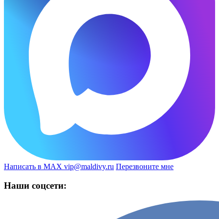
Написать в MAX
vip@maldivy.ru
Перезвоните мне
Наши соцсети: