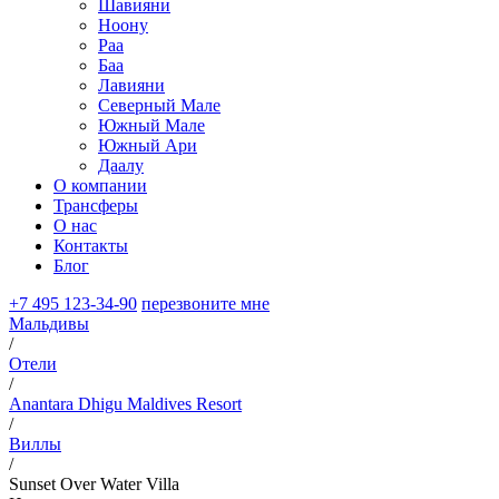
Шавияни
Ноону
Раа
Баа
Лавияни
Северный Мале
Южный Мале
Южный Ари
Даалу
О компании
Трансферы
О нас
Контакты
Блог
+7 495 123-34-90
перезвоните мне
Мальдивы
/
Отели
/
Anantara Dhigu Maldives Resort
/
Виллы
/
Sunset Over Water Villa