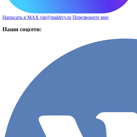
Написать в MAX
vip@maldivy.ru
Перезвоните мне
Наши соцсети: