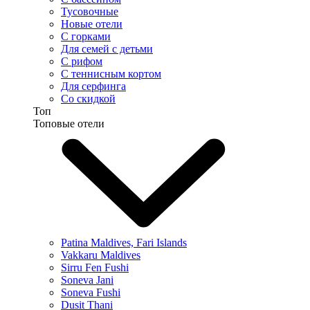
Тусовочные
Новые отели
С горками
Для семей с детьми
С рифом
С теннисным кортом
Для серфинга
Со скидкой
Топ
Топовые отели
Patina Maldives, Fari Islands
Vakkaru Maldives
Sirru Fen Fushi
Soneva Jani
Soneva Fushi
Dusit Thani