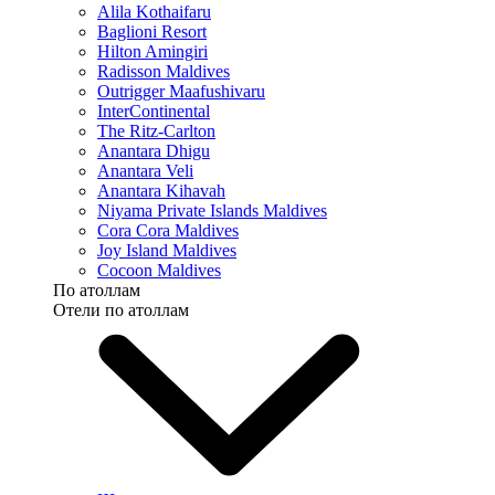
Alila Kothaifaru
Baglioni Resort
Hilton Amingiri
Radisson Maldives
Outrigger Maafushivaru
InterContinental
The Ritz-Carlton
Anantara Dhigu
Anantara Veli
Anantara Kihavah
Niyama Private Islands Maldives
Cora Cora Maldives
Joy Island Maldives
Cocoon Maldives
По атоллам
Отели по атоллам