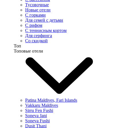
Тусовочные
Новые отели
С горками
Для семей с детьми
С рифом
С теннисным кортом
Для серфинга
Со скидкой
Топ
Топовые отели
Patina Maldives, Fari Islands
Vakkaru Maldives
Sirru Fen Fushi
Soneva Jani
Soneva Fushi
Dusit Thani