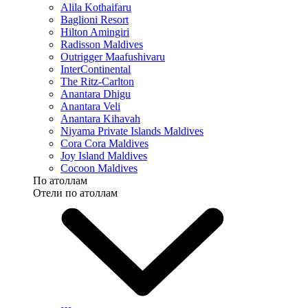
Alila Kothaifaru
Baglioni Resort
Hilton Amingiri
Radisson Maldives
Outrigger Maafushivaru
InterContinental
The Ritz-Carlton
Anantara Dhigu
Anantara Veli
Anantara Kihavah
Niyama Private Islands Maldives
Cora Cora Maldives
Joy Island Maldives
Cocoon Maldives
По атоллам
Отели по атоллам