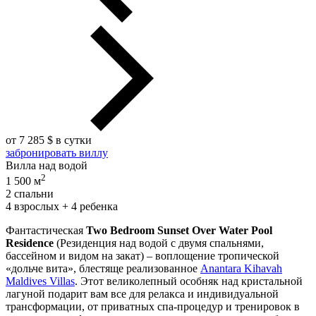
от 7 285 $ в сутки
забронировать виллу
Вилла над водой
2
1 500 м
2 спальни
4 взрослых + 4 ребенка
Фантастическая
Two Bedroom Sunset Over Water Pool
Residence
(Резиденция над водой с двумя спальнями,
бассейном и видом на закат) – воплощение тропической
«дольче вита», блестяще реализованное
Anantara Kihavah
Maldives Villas
. Этот великолепный особняк над кристальной
лагуной подарит вам все для релакса и индивидуальной
трансформации, от приватных спа-процедур и тренировок в