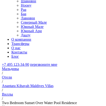
Шавияни
Ноону
Раа
Баа
Лавияни
Северный Мале
Южный Мале
Южный Ари
Даалу
О компании
Трансферы
О нас
Контакты
Блог
+7 495 123-34-90
перезвоните мне
Мальдивы
/
Отели
/
Anantara Kihavah Maldives Villas
/
Виллы
/
Two Bedroom Sunset Over Water Pool Residence