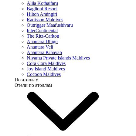
Alila Kothaifaru
Baglioni Resort
Hilton Amingiri
Radisson Maldives
Outrigger Maafushivaru
InterContinental
The Ritz-Carlton
Anantara Dhigu
Anantara Veli
Anantara Kihavah
Niyama Private Islands Maldives
Cora Cora Maldives
Joy Island Maldives
Cocoon Maldives
По атоллам
Отели по атоллам