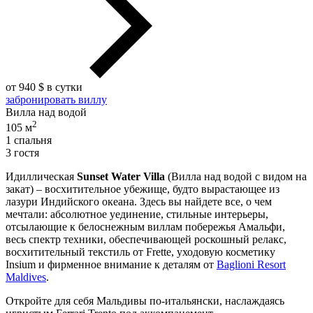
от 940 $ в сутки
забронировать виллу
Вилла над водой
2
105 м
1 спальня
3 гостя
Идиллическая
Sunset Water Villa
(Вилла над водой с видом на
закат) – восхитительное убежище, будто вырастающее из
лазури Индийского океана. Здесь вы найдете все, о чем
мечтали: абсолютное уединение, стильные интерьеры,
отсылающие к белоснежным виллам побережья Амальфи,
весь спектр техники, обеспечивающей роскошный релакс,
восхитительный текстиль от Frette, уходовую косметику
Insium и фирменное внимание к деталям от
Baglioni Resort
Maldives
.
Откройте для себя Мальдивы по-итальянски, наслаждаясь