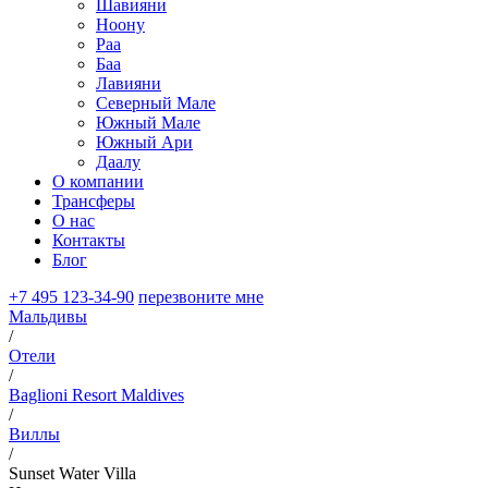
Шавияни
Ноону
Раа
Баа
Лавияни
Северный Мале
Южный Мале
Южный Ари
Даалу
О компании
Трансферы
О нас
Контакты
Блог
+7 495 123-34-90
перезвоните мне
Мальдивы
/
Отели
/
Baglioni Resort Maldives
/
Виллы
/
Sunset Water Villa