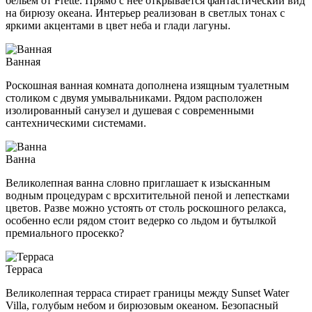
бельем от Frette. Прямо с нее открывается фантастический вид
на бирюзу океана. Интерьер реализован в светлых тонах с
яркими акцентами в цвет неба и глади лагуны.
Ванная
Роскошная ванная комната дополнена изящным туалетным
столиком с двумя умывальниками. Рядом расположен
изолированный санузел и душевая с современными
сантехническими системами.
Ванна
Великолепная ванна словно приглашает к изысканным
водным процедурам с врсхитительной пеной и лепестками
цветов. Разве можно устоять от столь роскошного релакса,
особенно если рядом стоит ведерко со льдом и бутылкой
премиального просекко?
Терраса
Великолепная терраса стирает границы между Sunset Water
Villa, голубым небом и бирюзовым океаном. Безопасный