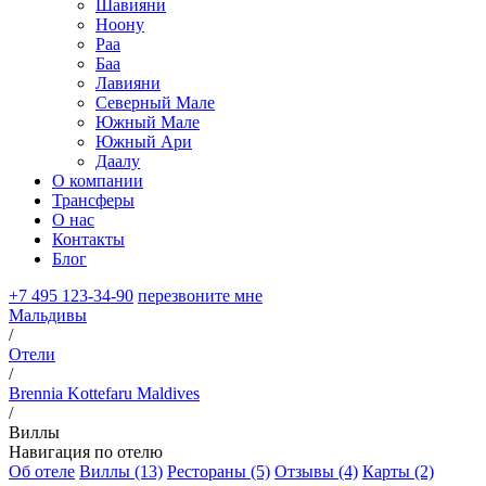
Шавияни
Ноону
Раа
Баа
Лавияни
Северный Мале
Южный Мале
Южный Ари
Даалу
О компании
Трансферы
О нас
Контакты
Блог
+7 495 123-34-90
перезвоните мне
Мальдивы
/
Отели
/
Brennia Kottefaru Maldives
/
Виллы
Навигация по отелю
Об отеле
Виллы (13)
Рестораны (5)
Отзывы (4)
Карты (2)