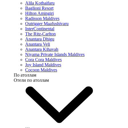
Alila Kothaifaru
Baglioni Resort
Hilton Amingiri
Radisson Maldives
Outrigger Maafushivaru
InterContinental
The Ritz-Carlton
Anantara Dhigu
Anantara Veli
Anantara Kihavah
Niyama Private Islands Maldives
Cora Cora Maldives
Joy Island Maldives
Cocoon Maldives
По атоллам
Отели по атоллам