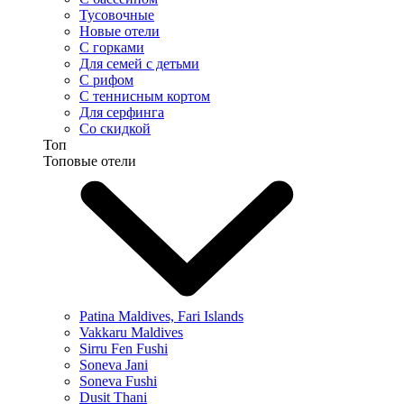
Тусовочные
Новые отели
С горками
Для семей с детьми
С рифом
С теннисным кортом
Для серфинга
Со скидкой
Топ
Топовые отели
Patina Maldives, Fari Islands
Vakkaru Maldives
Sirru Fen Fushi
Soneva Jani
Soneva Fushi
Dusit Thani