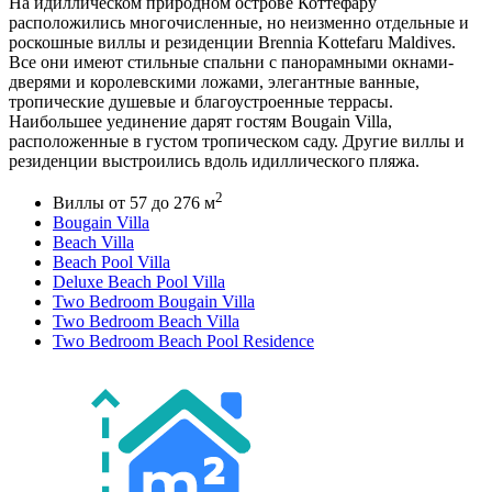
На идиллическом природном острове Коттефару
расположились многочисленные, но неизменно отдельные и
роскошные виллы и резиденции Brennia Kottefaru Maldives.
Все они имеют стильные спальни с панорамными окнами-
дверями и королевскими ложами, элегантные ванные,
тропические душевые и благоустроенные террасы.
Наибольшее уединение дарят гостям Bougain Villa,
расположенные в густом тропическом саду. Другие виллы и
резиденции выстроились вдоль идиллического пляжа.
2
Виллы от 57 до 276 м
Bougain Villa
Beach Villa
Beach Pool Villa
Deluxe Beach Pool Villa
Two Bedroom Bougain Villa
Two Bedroom Beach Villa
Two Bedroom Beach Pool Residence