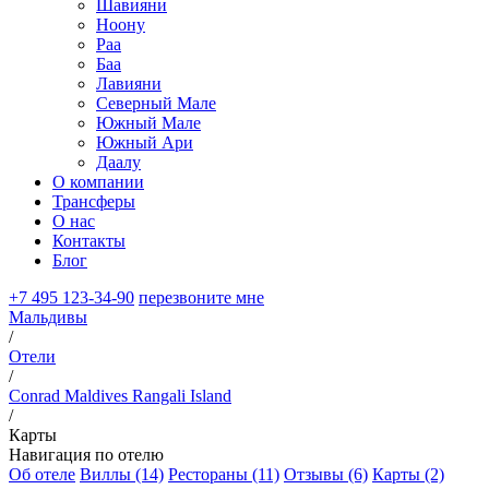
Шавияни
Ноону
Раа
Баа
Лавияни
Северный Мале
Южный Мале
Южный Ари
Даалу
О компании
Трансферы
О нас
Контакты
Блог
+7 495 123-34-90
перезвоните мне
Мальдивы
/
Отели
/
Conrad Maldives Rangali Island
/
Карты
Навигация по отелю
Об отеле
Виллы (14)
Рестораны (11)
Отзывы (6)
Карты (2)