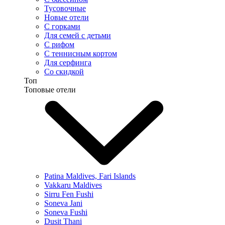
Тусовочные
Новые отели
С горками
Для семей с детьми
С рифом
С теннисным кортом
Для серфинга
Со скидкой
Топ
Топовые отели
Patina Maldives, Fari Islands
Vakkaru Maldives
Sirru Fen Fushi
Soneva Jani
Soneva Fushi
Dusit Thani