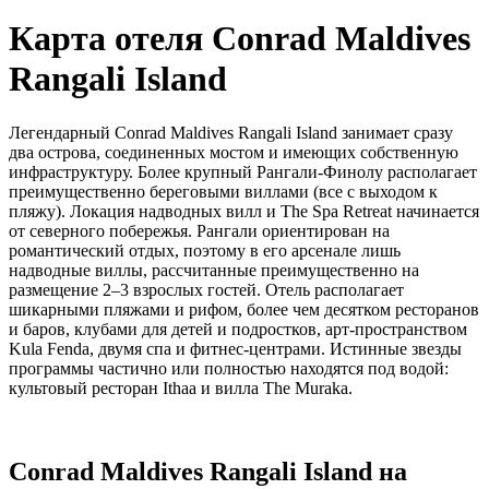
Карта отеля
Conrad Maldives
Rangali Island
Легендарный Conrad Maldives Rangali Island занимает сразу
два острова, соединенных мостом и имеющих собственную
инфраструктуру. Более крупный Рангали-Финолу располагает
преимущественно береговыми виллами (все с выходом к
пляжу). Локация надводных вилл и The Spa Retreat начинается
от северного побережья. Рангали ориентирован на
романтический отдых, поэтому в его арсенале лишь
надводные виллы, рассчитанные преимущественно на
размещение 2–3 взрослых гостей. Отель располагает
шикарными пляжами и рифом, более чем десятком ресторанов
и баров, клубами для детей и подростков, арт-пространством
Kula Fenda, двумя спа и фитнес-центрами. Истинные звезды
программы частично или полностью находятся под водой:
культовый ресторан Ithaa и вилла The Muraka.
Conrad Maldives Rangali Island на