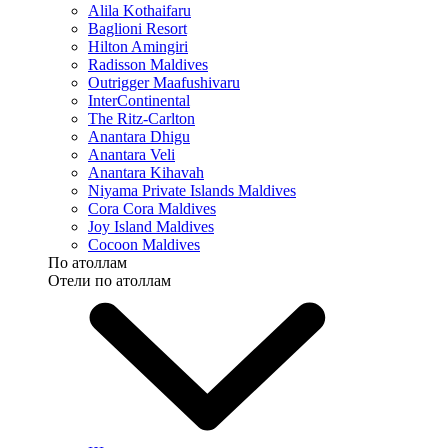
Alila Kothaifaru
Baglioni Resort
Hilton Amingiri
Radisson Maldives
Outrigger Maafushivaru
InterContinental
The Ritz-Carlton
Anantara Dhigu
Anantara Veli
Anantara Kihavah
Niyama Private Islands Maldives
Cora Cora Maldives
Joy Island Maldives
Cocoon Maldives
По атоллам
Отели по атоллам