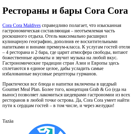
Рестораны и бары Cora Cora
Cora Cora Maldives
справедливо полагает, что изысканная
гастрономическая составляющая – неотъемлемая часть
роскошного отдыха. Отель максимально расширил
кулинарную географию, дополнив ее восхитительными
напитками и винами премиум-класса. К услугам гостей отеля
– 4 ресторана и 2 бара, где царит атмосфера свободы, витают
божественные ароматы и звучит музыка на любой вкус.
Гастрономические традиции стран Азии и Европы здесь
сплетаются в единое целое, дабы усладить самые
избалованные вкусовые рецепторы гурманов.
Практически все блюда и напитки включены в щедрый
Gourmet Meal Plan. Более того, концепция Grab & Go (еда на
вынос) позволяет лакомиться шедеврами гастрономии из всех
ресторанов в любой точке острова. Да, Cora Cora умеет найти
пути к сердцам гостей – в том числе, и через желудки!
Tazäa