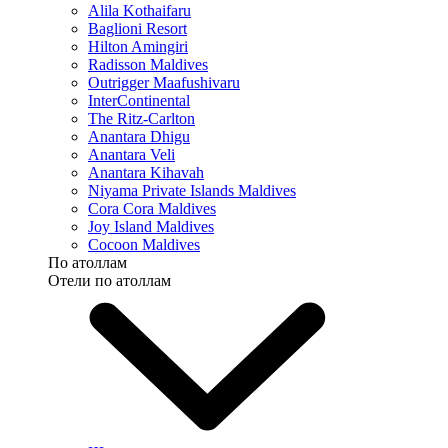
Alila Kothaifaru
Baglioni Resort
Hilton Amingiri
Radisson Maldives
Outrigger Maafushivaru
InterContinental
The Ritz-Carlton
Anantara Dhigu
Anantara Veli
Anantara Kihavah
Niyama Private Islands Maldives
Cora Cora Maldives
Joy Island Maldives
Cocoon Maldives
По атоллам
Отели по атоллам