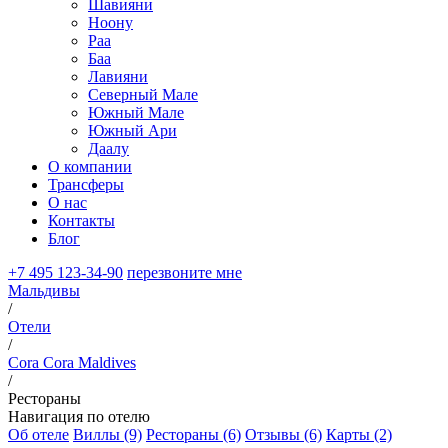
Шавияни
Ноону
Раа
Баа
Лавияни
Северный Мале
Южный Мале
Южный Ари
Даалу
О компании
Трансферы
О нас
Контакты
Блог
+7 495 123-34-90
перезвоните мне
Мальдивы
/
Отели
/
Cora Cora Maldives
/
Рестораны
Навигация по отелю
Об отеле
Виллы (9)
Рестораны (6)
Отзывы (6)
Карты (2)