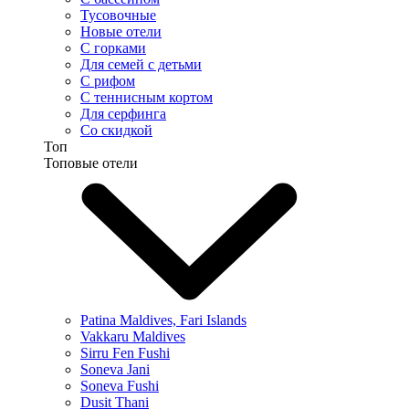
Тусовочные
Новые отели
С горками
Для семей с детьми
С рифом
С теннисным кортом
Для серфинга
Со скидкой
Топ
Топовые отели
Patina Maldives, Fari Islands
Vakkaru Maldives
Sirru Fen Fushi
Soneva Jani
Soneva Fushi
Dusit Thani