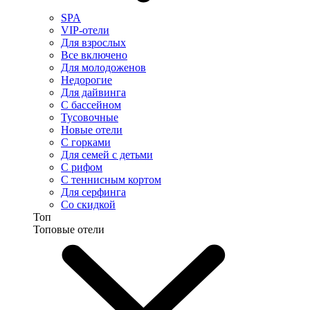
SPA
VIP-отели
Для взрослых
Все включено
Для молодоженов
Недорогие
Для дайвинга
С бассейном
Тусовочные
Новые отели
С горками
Для семей с детьми
С рифом
С теннисным кортом
Для серфинга
Со скидкой
Топ
Топовые отели