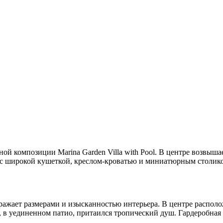
ной композиции Marina Garden Villa with Pool. В центре возвыша
 с широкой кушеткой, креслом-кроватью и миниатюрным столик
оражает размерами и изысканностью интерьера. В центре распол
м, в уединенном патио, притаился тропический душ. Гардеробна