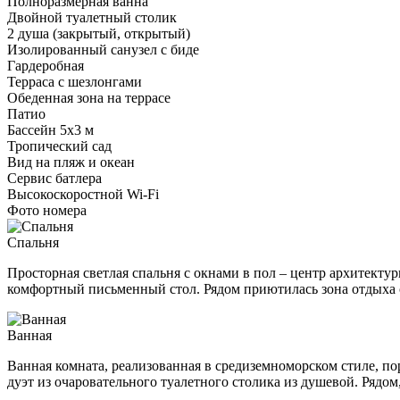
Полноразмерная ванна
Двойной туалетный столик
2 душа (закрытый, открытый)
Изолированный санузел с биде
Гардеробная
Терраса с шезлонгами
Обеденная зона на террасе
Патио
Бассейн 5х3 м
Тропический сад
Вид на пляж и океан
Сервис батлера
Высокоскоростной Wi-Fi
Фото номера
Спальня
Просторная светлая спальня с окнами в пол – центр архитектур
комфортный письменный стол. Рядом приютилась зона отдыха
Ванная
Ванная комната, реализованная в средиземноморском стиле, п
дуэт из очаровательного туалетного столика из душевой. Рядо