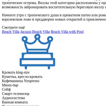
тропические острова. Виллы этой категории расположены у при
возможность забронировать восхитительную береговую виллу с
Начните утро с тропического душа в приватном патио или рома
королевском ложе в преддверии новых открытий и приключен
Смотрите ещё
Beach Villa
Jacuzzi Beach Villa
Beach Villa with Pool
Кровать king-size
Кушетка, кресло-кровать
Кофемашина Nespresso
Мини-бар
Сейф
Смарт-телевизор
Аудиосистема
Ванная комната