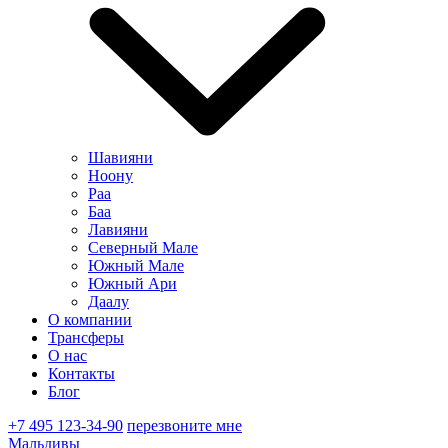
Шавияни
Ноону
Раа
Баа
Лавияни
Северный Мале
Южный Мале
Южный Ари
Даалу
О компании
Трансферы
О нас
Контакты
Блог
+7 495 123-34-90
перезвоните мне
Мальдивы