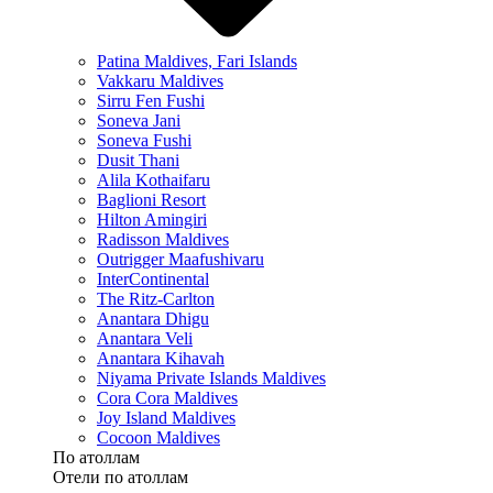
Patina Maldives, Fari Islands
Vakkaru Maldives
Sirru Fen Fushi
Soneva Jani
Soneva Fushi
Dusit Thani
Alila Kothaifaru
Baglioni Resort
Hilton Amingiri
Radisson Maldives
Outrigger Maafushivaru
InterContinental
The Ritz-Carlton
Anantara Dhigu
Anantara Veli
Anantara Kihavah
Niyama Private Islands Maldives
Cora Cora Maldives
Joy Island Maldives
Cocoon Maldives
По атоллам
Отели по атоллам