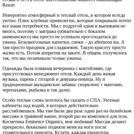
Resort
Невероятно атмосферный и теплый отель, в котором всегда
уютно. Плюс клубные привилегии, которые покрывали почти
все наши потребности. Мы с подругой едим и выпиваем не
много, поэтому с завтрака (обязательно с бокалом
шампанского) мы просто не успевали проголодаться до
ужина. Безалкогольные напитки, снеки – до afternoon tea. А
там просто праздник для сладкоежек. Такую красоту просто
жалко есть. Потом аперитив на закате. В общем, получилось
так, что мы оплачивали только ужины.
Однажды была пляжная вечеринка с коктейлями, где
присутствовал менеджмент отеля. Каждый день живая
музыка, парень с гитарой и девушка-певица. Ну и
традиционные мальдивские забавы: снорклинг с мантами,
черепахами, рыбалка и так далее.
Особо теплые слова хотелось бы сказать о СПА. Уютные
кабинеты над водой, в которых действительно
расслабляешься. Мы там были два раза: один раз на балийском
массаже и травяной ванне, второй раз на комплексе для тела.
Косметика Eminence Organics, моя любимая! Массаж делают
прекрасно, буквально подняли меня на ноги после
утомительного перелета. Кстати, каждая процедура