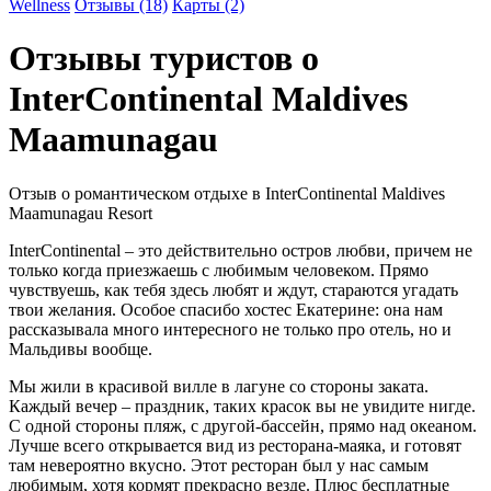
Wellness
Отзывы (18)
Карты (2)
Отзывы туристов
о
InterContinental Maldives
Maamunagau
Отзыв о романтическом отдыхе в InterContinental Maldives
Maamunagau Resort
InterContinental – это действительно остров любви, причем не
только когда приезжаешь с любимым человеком. Прямо
чувствуешь, как тебя здесь любят и ждут, стараются угадать
твои желания. Особое спасибо хостес Екатерине: она нам
рассказывала много интересного не только про отель, но и
Мальдивы вообще.
Мы жили в красивой вилле в лагуне со стороны заката.
Каждый вечер – праздник, таких красок вы не увидите нигде.
С одной стороны пляж, с другой-бассейн, прямо над океаном.
Лучше всего открывается вид из ресторана-маяка, и готовят
там невероятно вкусно. Этот ресторан был у нас самым
любимым, хотя кормят прекрасно везде. Плюс бесплатные