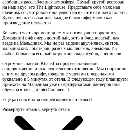
свободная расслабленная атмосфера. Самый крутой ресторан,
на наш вкус, это The Lighthouse. Представьте себе маяк над
океаном, со смотровой площадкой на высоте птичьего полета.
Кухня очень изысканная, каждое блюдо оформлено как
произведение искусства.
Большую часть времени днем мы посвящали снорклингу.
Домашний риф очень достойный, хоть и бледноватый, как
везде на Мальдивах. Мы не раз видели акул-нянек, скатов,
мальдивских лобстеров, разных моллюсков, анемоны. Из
рыбок больше всего рыб-хирургов, сладкогубов, снепперов.
Огромное спасибо Khaled за профессиональное
сопровождение и исключительное отношение. Мы снорклили
с ним на другом рифе, плавали с мантами и черепахами
буквально в 5 минутах от отеля. В следующем году планируем
приехать на Мальдивы уже с сертификатами дайверов или
обучиться здесь, в InterContinental.
Еще раз спасибо за непревзойденный отдых!
Развернуть отзыв
Свернуть отзыв