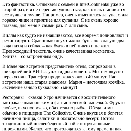
Это фантастика. Отдыхаем с семьей в InterContinental уже во
второй раз, и я не перестаю удивляться, как отель становится
все лучше и лучше. Например, очень изменилась лагуна, стала
гораздо чище и приятнее для купания. Я не очень хорошо
плаваю, для меня в самый раз. И для сына.
Виллы как будто не изнашиваются, все вовремя подновляют и
ремонтируют. Сравниваю двухэтажное бунгало в лагуне два
года назад и сейчас – как будто в ней никто и не жил.
Превосходный текстиль, очень качественная косметика.
Унитаз – со встроенным биде.
В Мале нас встретил представитель отеля, сопроводил в
шикарнейший ВИП-лаунж гидросамолетов. Мы там вкусно
перекусили. Трансфер продолжался около 40 минут. Нас
встретила наша старая знакомая, Мария – настоящая хозяйка.
Заселение заняло буквально 5 минут!
Рестораны – сказка! Утро начинается с восхитительного
завтрака с шампанским и фантастической выпечкой. Фрукты
любые, вкусное мяско, обязательно рыбка. Обедали мы
обычно в пиццерии The Collective. Очень вкусная и богатая
начинкой пицца, салатики и обязательно десерт. Потом
традиционный послеобеденный чай с потрясающими
пирожными. Жалко, что проголодаться к тому времени как