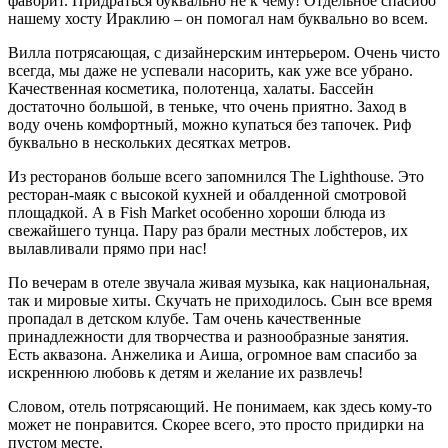
фаворит. Придраться буквально не к чему! Отдельное спасибо
нашему хосту Ираклию – он помогал нам буквально во всем.
Вилла потрясающая, с дизайнерским интерьером. Очень чисто
всегда, мы даже не успевали насорить, как уже все убрано.
Качественная косметика, полотенца, халаты. Бассейн
достаточно большой, в теньке, что очень приятно. Заход в
воду очень комфортный, можно купаться без тапочек. Риф
буквально в нескольких десятках метров.
Из ресторанов больше всего запомнился The Lighthouse. Это
ресторан-маяк с высокой кухней и обалденной смотровой
площадкой. А в Fish Market особенно хороши блюда из
свежайшего тунца. Пару раз брали местных лобстеров, их
вылавливали прямо при нас!
По вечерам в отеле звучала живая музыка, как национальная,
так и мировые хиты. Скучать не приходилось. Сын все время
пропадал в детском клубе. Там очень качественные
принадлежности для творчества и разнообразные занятия.
Есть аквазона. Анжелика и Аиша, огромное вам спасибо за
искреннюю любовь к детям и желание их развлечь!
Словом, отель потрясающий. Не понимаем, как здесь кому-то
может не понравится. Скорее всего, это просто придирки на
пустом месте.