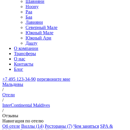
Шавияни
Ноону
Раа
Баа
Лавияни
Северный Мале
Южный Мале
Южный Ари
Даалу
О компании
Трансферы
О нас
Контакты
Блог
+7 495 123-34-90
перезвоните мне
Мальдивы
/
Отели
/
InterContinental Maldives
/
Отзывы
Навигация по отелю
Об отеле
Виллы (14)
Рестораны (7)
Чем заняться
SPA &