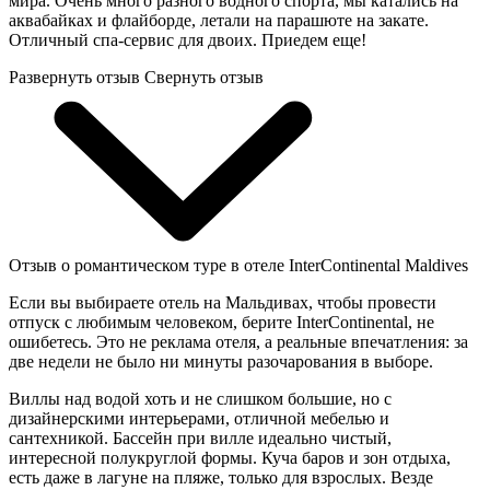
мира. Очень много разного водного спорта, мы катались на
аквабайках и флайборде, летали на парашюте на закате.
Отличный спа-сервис для двоих. Приедем еще!
Развернуть отзыв
Свернуть отзыв
Отзыв о романтическом туре в отеле InterContinental Maldives
Если вы выбираете отель на Мальдивах, чтобы провести
отпуск с любимым человеком, берите InterContinental, не
ошибетесь. Это не реклама отеля, а реальные впечатления: за
две недели не было ни минуты разочарования в выборе.
Виллы над водой хоть и не слишком большие, но с
дизайнерскими интерьерами, отличной мебелью и
сантехникой. Бассейн при вилле идеально чистый,
интересной полукруглой формы. Куча баров и зон отдыха,
есть даже в лагуне на пляже, только для взрослых. Везде