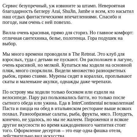
Сервис безупречный, уж извините за штамп. Невероятная
благодарность батлеру Arai, ShuJin, Jambe и всем, кто насытил
наш отдых фантастическими впечатлениями. Спасибо и
погоде, нам очень с ней повезло.
Вилла очень красивая, прямо для сториз. Но главное комфорт:
отличная сантехника, белье, полотенца. Гора подушек на
выбор.
Мы много времени проводили в The Retreat. Это клуб для
взрослых, туда с детьми не пускают. Он расположен в лагуне,
очень красивой, но мелкой. Купаться мы ходили на основной
пляж, много снорклили. Видели множество разноцветных
рыбок, прямо стаями. Мурены сидят в кораллах, проплывают
скаты и маленькие акулки, однажды даже черепахи.
По острову мы ходили только босиком или ездили на
велосипеде. Пару раз пользовались багги, но только после
сытного обеда или ужина. Еда в InterContinental великолепная!
Паста и пицца на обед в итальянском ресторане выше всяких
похвал. Разнообразные салаты, рыба, фрукты, мясо. Похудеть,
конечно, не удалось, но мы не жалеем. Пироженки и всякие
другие вкусности во время каждодневного чаепития стоят
того. Оформление десертов – это еще одна фишка отеля,
действительно вид искусства.