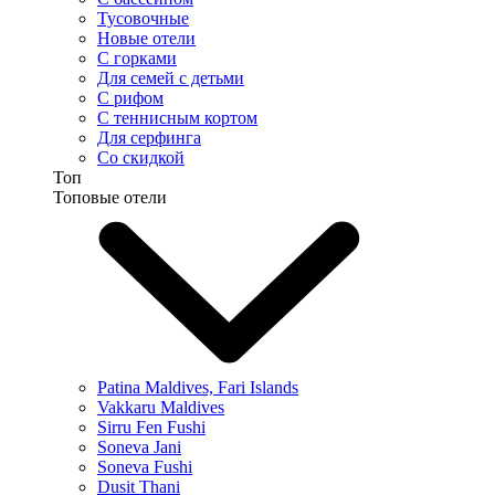
Тусовочные
Новые отели
С горками
Для семей с детьми
С рифом
С теннисным кортом
Для серфинга
Со скидкой
Топ
Топовые отели
Patina Maldives, Fari Islands
Vakkaru Maldives
Sirru Fen Fushi
Soneva Jani
Soneva Fushi
Dusit Thani