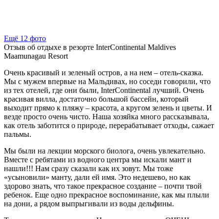
Ещё 12 фото
Отзыв об отдыхе в резорте InterContinental Maldives
Maamunagau Resort
Очень красивый и зеленый остров, а на нем – отель-сказка.
Мы с мужем впервые на Мальдивах, но соседи говорили, что
из тех отелей, где они были, InterContinental лучший. Очень
красивая вилла, достаточно большой бассейн, который
выходит прямо к пляжу – красота, а кругом зелень и цветы. И
везде просто очень чисто. Наша хозяйка много рассказывала,
как отель заботится о природе, перерабатывает отходы, сажает
пальмы.
Мы были на лекции морского биолога, очень увлекательно.
Вместе с ребятами из водного центра мы искали мант и
нашли!!! Нам сразу сказали как их зовут. Мы тоже
«усыновили» манту, дали ей имя. Это недешево, но как
здорово знать, что такое прекрасное создание – почти твой
ребенок. Еще одно прекрасное воспоминание, как мы плыли
на дони, а рядом выпрыгивали из воды дельфины.