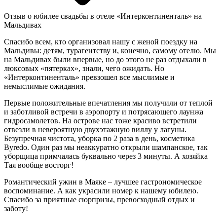
Отзыв о юбилее свадьбы в отеле «Интерконтиненталь» на
Мальдивах
Спасибо всем, кто организовал нашу с женой поездку на
Мальдивы: детям, турагентству и, конечно, самому отелю. Мы
на Мальдивах были впервые, но до этого не раз отдыхали в
люксовых «пятерках», знали, чего ожидать. Но
«Интерконтиненталь» превзошел все мыслимые и
немыслимые ожидания.
Первые положительные впечатления мы получили от теплой
и заботливой встречи в аэропорту и потрясающего лаунжа
гидросамолетов. На острове нас тоже красиво встретили
отвезли в невероятную двухэтажную виллу у лагуны.
Безупречная чистота, уборка по 2 раза в день, косметика
Byredo. Один раз мы неаккуратно открыли шампанское, так
уборщица примчалась буквально через 3 минуты. А хозяйка
Тая вообще восторг!
Романтический ужин в Маяке – лучшее гастрономическое
воспоминание. А как украсили номер к нашему юбилею.
Спасибо за приятные сюрпризы, превосходный отдых и
заботу!