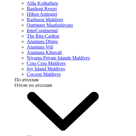
Alila Kothaifaru
Baglioni Resort
Hilton Amingiri
Radisson Maldives
Outrigger Maafushivaru
InterContinental
The Ritz-Carlton
Anantara Dhigu
Anantara Veli
Anantara Kihavah
Niyama Private Islands Maldives
Cora Cora Maldives
Joy Island Maldives
Cocoon Maldives
По атоллам
Отели по атоллам