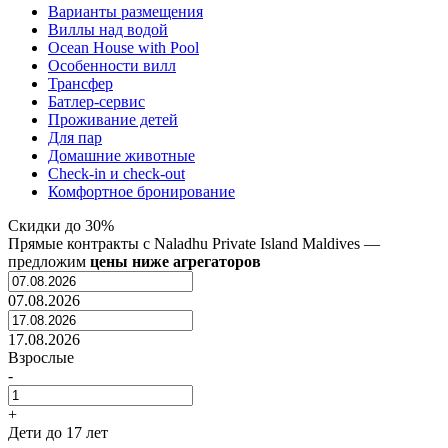
Варианты размещения
Виллы над водой
Ocean House with Pool
Особенности вилл
Трансфер
Батлер-сервис
Проживание детей
Для пар
Домашние животные
Check-in и check-out
Комфортное бронирование
Скидки до 30%
Прямые контракты с
Naladhu Private Island Maldives
—
предложим
цены ниже агрегаторов
07.08.2026
17.08.2026
Взрослые
-
+
Дети
до 17 лет