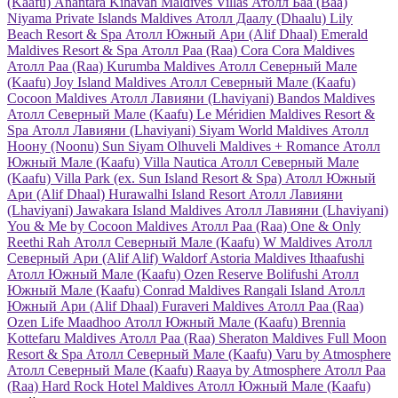
(Kaafu)
Anantara Kihavah Maldives Villas
Атолл Баа (Baa)
Niyama Private Islands Maldives
Атолл Даалу (Dhaalu)
Lily
Beach Resort & Spa
Атолл Южный Ари (Alif Dhaal)
Emerald
Maldives Resort & Spa
Атолл Раа (Raa)
Cora Cora Maldives
Атолл Раа (Raa)
Kurumba Maldives
Атолл Северный Мале
(Kaafu)
Joy Island Maldives
Атолл Северный Мале (Kaafu)
Cocoon Maldives
Атолл Лавияни (Lhaviyani)
Bandos Maldives
Атолл Северный Мале (Kaafu)
Le Méridien Maldives Resort &
Spa
Атолл Лавияни (Lhaviyani)
Siyam World Maldives
Атолл
Ноону (Noonu)
Sun Siyam Olhuveli Maldives + Romance
Атолл
Южный Мале (Kaafu)
Villa Nautica
Атолл Северный Мале
(Kaafu)
Villa Park (ex. Sun Island Resort & Spa)
Атолл Южный
Ари (Alif Dhaal)
Hurawalhi Island Resort
Атолл Лавияни
(Lhaviyani)
Jawakara Island Maldives
Атолл Лавияни (Lhaviyani)
You & Me by Cocoon Maldives
Атолл Раа (Raa)
One & Only
Reethi Rah
Атолл Северный Мале (Kaafu)
W Maldives
Атолл
Северный Ари (Alif Alif)
Waldorf Astoria Maldives Ithaafushi
Атолл Южный Мале (Kaafu)
Ozen Reserve Bolifushi
Атолл
Южный Мале (Kaafu)
Conrad Maldives Rangali Island
Атолл
Южный Ари (Alif Dhaal)
Furaveri Maldives
Атолл Раа (Raa)
Ozen Life Maadhoo
Атолл Южный Мале (Kaafu)
Brennia
Kottefaru Maldives
Атолл Раа (Raa)
Sheraton Maldives Full Moon
Resort & Spa
Атолл Северный Мале (Kaafu)
Varu by Atmosphere
Атолл Северный Мале (Kaafu)
Raaya by Atmosphere
Атолл Раа
(Raa)
Hard Rock Hotel Maldives
Атолл Южный Мале (Kaafu)