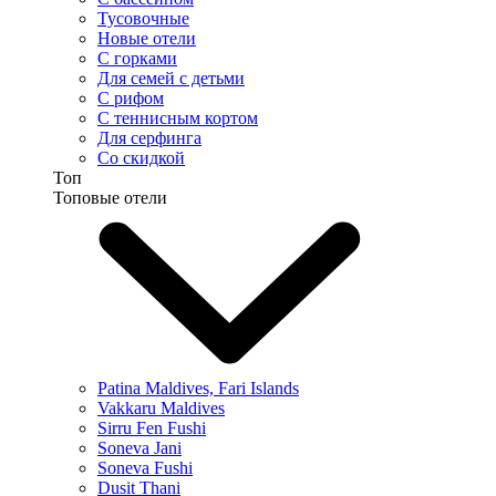
Тусовочные
Новые отели
С горками
Для семей с детьми
С рифом
С теннисным кортом
Для серфинга
Со скидкой
Топ
Топовые отели
Patina Maldives, Fari Islands
Vakkaru Maldives
Sirru Fen Fushi
Soneva Jani
Soneva Fushi
Dusit Thani