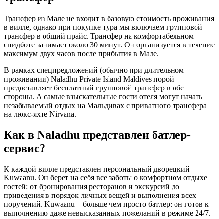
Трансфер из Мале не входит в базовую стоимость проживания
в вилле, однако при покупке тура мы включаем групповой
трансфер в общий прайс. Трансфер на комфортабельном
спидботе занимает около 30 минут. Он организуется в течение
максимум двух часов после прибытия в Мале.
В рамках спецпредложений (обычно при длительном
проживании) Naladhu Private Island Maldives порой
предоставляет бесплатный групповой трансфер в обе
стороны. А самые взыскательные гости отеля могут начать
незабываемый отдых на Мальдивах с приватного трансфера
на люкс-яхте Nirvana.
Как в Naladhu представлен батлер-
сервис?
К каждой вилле представлен персональный дворецкий
Kuwaanu. Он берет на себя все заботы о комфортном отдыхе
гостей: от бронирования ресторанов и экскурсий до
приведения в порядок личных вещей и выполнения всех
поручений. Kuwaanu – больше чем просто батлер: он готов к
выполнению даже невысказанных пожеланий в режиме 24/7.