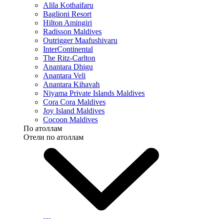
Alila Kothaifaru
Baglioni Resort
Hilton Amingiri
Radisson Maldives
Outrigger Maafushivaru
InterContinental
The Ritz-Carlton
Anantara Dhigu
Anantara Veli
Anantara Kihavah
Niyama Private Islands Maldives
Cora Cora Maldives
Joy Island Maldives
Cocoon Maldives
По атоллам
Отели по атоллам