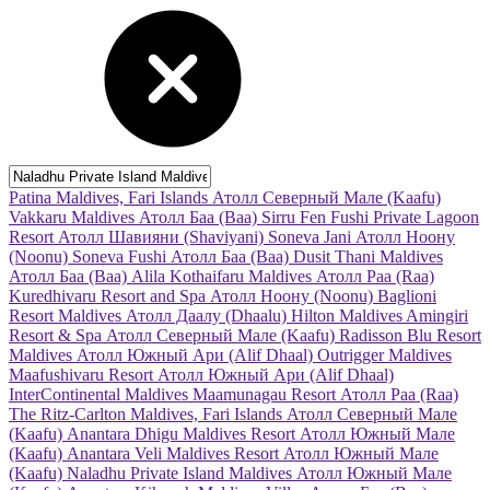
Patina Maldives, Fari Islands
Атолл Северный Мале (Kaafu)
Vakkaru Maldives
Атолл Баа (Baa)
Sirru Fen Fushi Private Lagoon
Resort
Атолл Шавияни (Shaviyani)
Soneva Jani
Атолл Ноону
(Noonu)
Soneva Fushi
Атолл Баа (Baa)
Dusit Thani Maldives
Атолл Баа (Baa)
Alila Kothaifaru Maldives
Атолл Раа (Raa)
Kuredhivaru Resort and Spa
Атолл Ноону (Noonu)
Baglioni
Resort Maldives
Атолл Даалу (Dhaalu)
Hilton Maldives Amingiri
Resort & Spa
Атолл Северный Мале (Kaafu)
Radisson Blu Resort
Maldives
Атолл Южный Ари (Alif Dhaal)
Outrigger Maldives
Maafushivaru Resort
Атолл Южный Ари (Alif Dhaal)
InterContinental Maldives Maamunagau Resort
Атолл Раа (Raa)
The Ritz-Carlton Maldives, Fari Islands
Атолл Северный Мале
(Kaafu)
Anantara Dhigu Maldives Resort
Атолл Южный Мале
(Kaafu)
Anantara Veli Maldives Resort
Атолл Южный Мале
(Kaafu)
Naladhu Private Island Maldives
Атолл Южный Мале