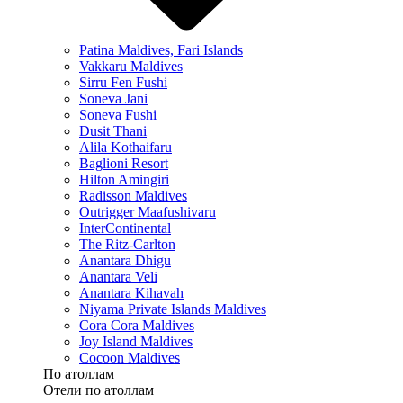
Patina Maldives, Fari Islands
Vakkaru Maldives
Sirru Fen Fushi
Soneva Jani
Soneva Fushi
Dusit Thani
Alila Kothaifaru
Baglioni Resort
Hilton Amingiri
Radisson Maldives
Outrigger Maafushivaru
InterContinental
The Ritz-Carlton
Anantara Dhigu
Anantara Veli
Anantara Kihavah
Niyama Private Islands Maldives
Cora Cora Maldives
Joy Island Maldives
Cocoon Maldives
По атоллам
Отели по атоллам