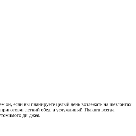
ачем он, если вы планируете целый день возлежать на шезлонгах
 приготовят легкий обед, а услужливый Thakuru всегда
утомимого ди-джея.