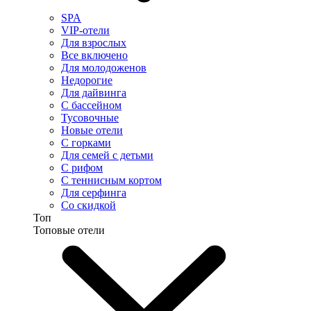
SPA
VIP-отели
Для взрослых
Все включено
Для молодоженов
Недорогие
Для дайвинга
С бассейном
Тусовочные
Новые отели
С горками
Для семей с детьми
С рифом
С теннисным кортом
Для серфинга
Со скидкой
Топ
Топовые отели