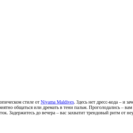
ропическом стиле от
Niyama Maldives
. Здесь нет дресс-кода – и з
риятно общаться или дремать в тени пальм. Проголодались – вам
к. Задержитесь до вечера – вас захватит трендовый ритм от не