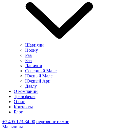
Шавияни
Ноону
Раа
Баа
Лавияни
Северный Мале
Южный Мале
Южный Ари
Даалу
О компании
Трансферы
О нас
Контакты
Блог
+7 495 123-34-90
перезвоните мне
Мальдивы