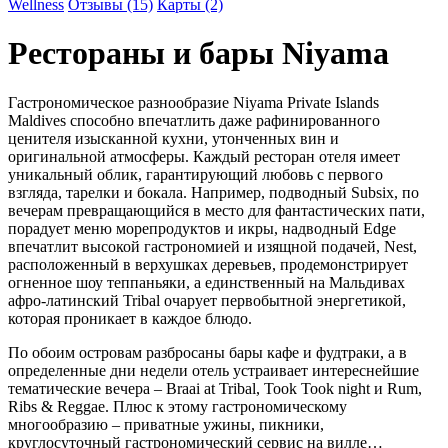
Wellness
Отзывы (15)
Карты (2)
Рестораны и бары
Niyama
Гастрономическое разнообразие Niyama Private Islands
Maldives способно впечатлить даже рафинированного
ценителя изысканной кухни, утонченных вин и
оригинальной атмосферы. Каждый ресторан отеля имеет
уникальный облик, гарантирующий любовь с первого
взгляда, тарелки и бокала. Например, подводный Subsix, по
вечерам превращающийся в место для фантастических пати,
порадует меню морепродуктов и икры, надводный Edge
впечатлит высокой гастрономией и изящной подачей, Nest,
расположенный в верхушках деревьев, продемонстрирует
огненное шоу теппаньяки, а единственный на Мальдивах
афро-латинский Tribal очарует первобытной энергетикой,
которая проникает в каждое блюдо.
По обоим островам разбросаны бары кафе и фудтраки, а в
определенные дни недели отель устраивает интереснейшие
тематические вечера – Braai at Tribal, Took Took night и Rum,
Ribs & Reggae. Плюс к этому гастрономическому
многообразию – приватные ужины, пикники,
круглосуточный гастрономический сервис на вилле…