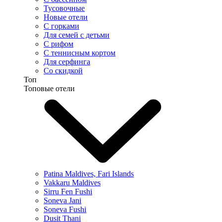
Тусовочные
Новые отели
С горками
Для семей с детьми
С рифом
С теннисным кортом
Для серфинга
Со скидкой
Топ
Топовые отели
Patina Maldives, Fari Islands
Vakkaru Maldives
Sirru Fen Fushi
Soneva Jani
Soneva Fushi
Dusit Thani