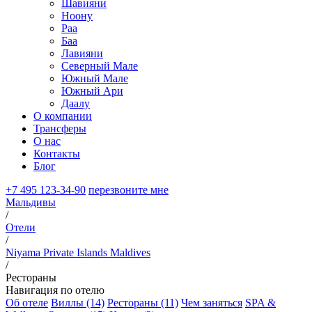
Шавияни
Ноону
Раа
Баа
Лавияни
Северный Мале
Южный Мале
Южный Ари
Даалу
О компании
Трансферы
О нас
Контакты
Блог
+7 495 123-34-90
перезвоните мне
Мальдивы
/
Отели
/
Niyama Private Islands Maldives
/
Рестораны
Навигация по отелю
Об отеле
Виллы (14)
Рестораны (11)
Чем заняться
SPA &