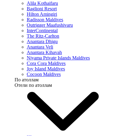
Alila Kothaifaru
Baglioni Resort
Hilton Amingiri
Radisson Maldives
Outrigger Maafushivaru
InterContinental
The Ritz-Carlton
Anantara Dhigu
Anantara Veli
Anantara Kihavah
Niyama Private Islands Maldives
Cora Cora Maldives
Joy Island Maldives
Cocoon Maldives
По атоллам
Отели по атоллам