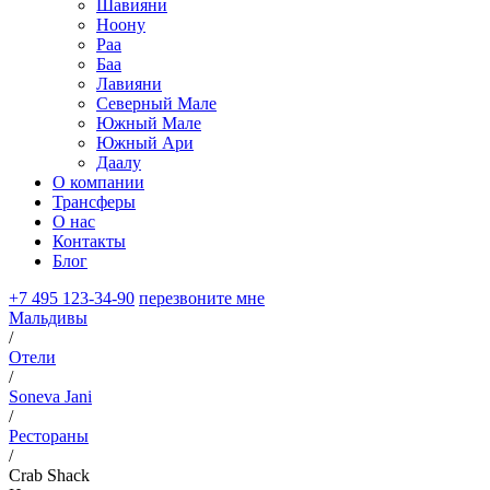
Шавияни
Ноону
Раа
Баа
Лавияни
Северный Мале
Южный Мале
Южный Ари
Даалу
О компании
Трансферы
О нас
Контакты
Блог
+7 495 123-34-90
перезвоните мне
Мальдивы
/
Отели
/
Soneva Jani
/
Рестораны
/
Crab Shack