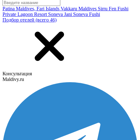
Patina Maldives, Fari Islands
Vakkaru Maldives
Sirru Fen Fushi
Private Lagoon Resort
Soneva Jani
Soneva Fushi
Подбор отелей (всего 46)
Консультация
Maldivy.ru