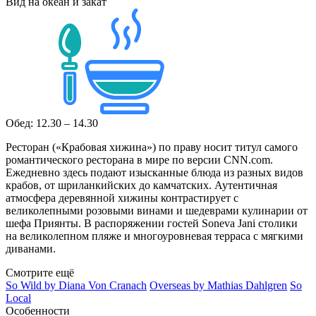
Вид на океан и закат
Обед: 12.30 – 14.30
Ресторан («Крабовая хижина») по праву носит титул самого
романтического ресторана в мире по версии CNN.com.
Ежедневно здесь подают изысканные блюда из разных видов
крабов, от шриланкийских до камчатских. Аутентичная
атмосфера деревянной хижины контрастирует с
великолепными розовыми винами и шедеврами кулинарии от
шефа Приянты. В распоряжении гостей Soneva Jani столики
на великолепном пляже и многоуровневая терраса с мягкими
диванами.
Смотрите ещё
So Wild by Diana Von Cranach
Overseas by Mathias Dahlgren
So
Local
Особенности