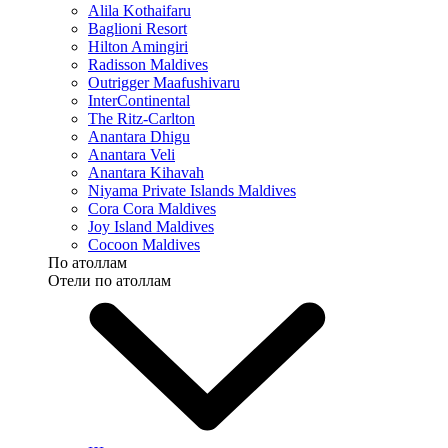
Alila Kothaifaru
Baglioni Resort
Hilton Amingiri
Radisson Maldives
Outrigger Maafushivaru
InterContinental
The Ritz-Carlton
Anantara Dhigu
Anantara Veli
Anantara Kihavah
Niyama Private Islands Maldives
Cora Cora Maldives
Joy Island Maldives
Cocoon Maldives
По атоллам
Отели по атоллам