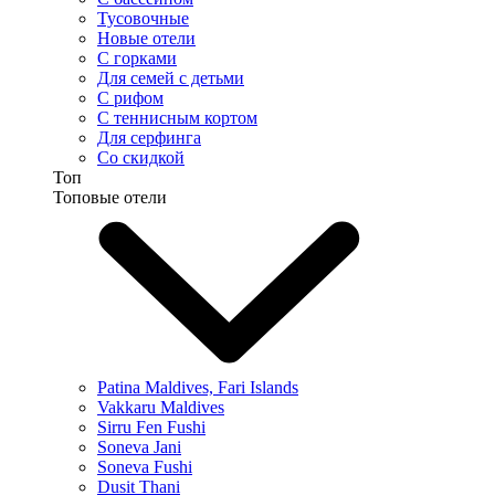
Тусовочные
Новые отели
С горками
Для семей с детьми
С рифом
С теннисным кортом
Для серфинга
Со скидкой
Топ
Топовые отели
Patina Maldives, Fari Islands
Vakkaru Maldives
Sirru Fen Fushi
Soneva Jani
Soneva Fushi
Dusit Thani