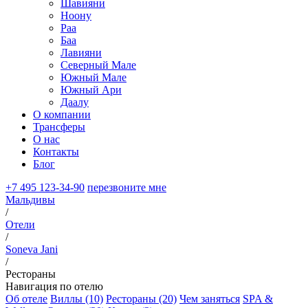
Шавияни
Ноону
Раа
Баа
Лавияни
Северный Мале
Южный Мале
Южный Ари
Даалу
О компании
Трансферы
О нас
Контакты
Блог
+7 495 123-34-90
перезвоните мне
Мальдивы
/
Отели
/
Soneva Jani
/
Рестораны
Навигация по отелю
Об отеле
Виллы (10)
Рестораны (20)
Чем заняться
SPA &