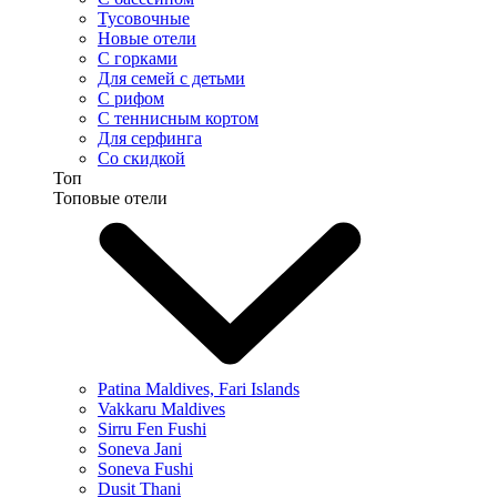
Тусовочные
Новые отели
С горками
Для семей с детьми
С рифом
С теннисным кортом
Для серфинга
Со скидкой
Топ
Топовые отели
Patina Maldives, Fari Islands
Vakkaru Maldives
Sirru Fen Fushi
Soneva Jani
Soneva Fushi
Dusit Thani