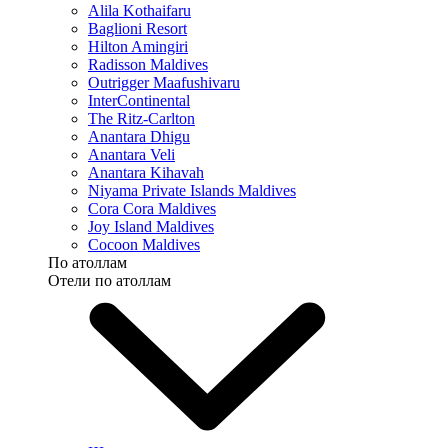
Alila Kothaifaru
Baglioni Resort
Hilton Amingiri
Radisson Maldives
Outrigger Maafushivaru
InterContinental
The Ritz-Carlton
Anantara Dhigu
Anantara Veli
Anantara Kihavah
Niyama Private Islands Maldives
Cora Cora Maldives
Joy Island Maldives
Cocoon Maldives
По атоллам
Отели по атоллам