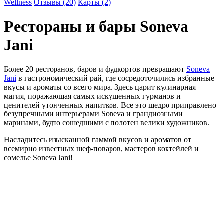
Wellness
Отзывы (20)
Карты (2)
Рестораны и бары
Soneva
Jani
Более 20 ресторанов, баров и фудкортов превращают
Soneva
Jani
в гастрономический рай, где сосредоточились избранные
вкусы и ароматы со всего мира. Здесь царит кулинарная
магия, поражающая самых искушенных гурманов и
ценителей утонченных напитков. Все это щедро приправлено
безупречными интерьерами Soneva и грандиозными
маринами, будто сошедшими с полотен велики художников.
Насладитесь изысканной гаммой вкусов и ароматов от
всемирно известных шеф-поваров, мастеров коктейлей и
сомелье Soneva Jani!