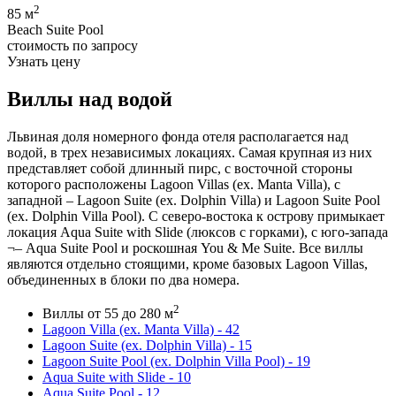
2
85 м
Beach Suite Pool
стоимость по запросу
Узнать цену
Виллы над водой
Львиная доля номерного фонда отеля располагается над
водой, в трех независимых локациях. Самая крупная из них
представляет собой длинный пирс, с восточной стороны
которого расположены Lagoon Villas (ex. Manta Villa), с
западной – Lagoon Suite (ex. Dolphin Villa) и Lagoon Suite Pool
(ex. Dolphin Villa Pool). С северо-востока к острову примыкает
локация Aqua Suite with Slide (люксов с горками), с юго-запада
¬– Aqua Suite Pool и роскошная You & Me Suite. Все виллы
являются отдельно стоящими, кроме базовых Lagoon Villas,
объединенных в блоки по два номера.
2
Виллы от 55 до 280 м
Lagoon Villa (ex. Manta Villa) - 42
Lagoon Suite (ex. Dolphin Villa) - 15
Lagoon Suite Pool (ex. Dolphin Villa Pool) - 19
Aqua Suite with Slide - 10
Aqua Suite Pool - 12