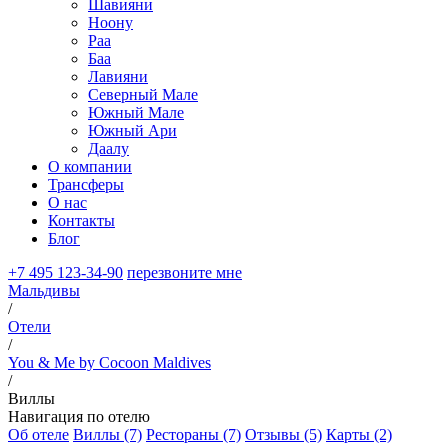
Шавияни
Ноону
Раа
Баа
Лавияни
Северный Мале
Южный Мале
Южный Ари
Даалу
О компании
Трансферы
О нас
Контакты
Блог
+7 495 123-34-90
перезвоните мне
Мальдивы
/
Отели
/
You & Me by Cocoon Maldives
/
Виллы
Навигация по отелю
Об отеле
Виллы (7)
Рестораны (7)
Отзывы (5)
Карты (2)