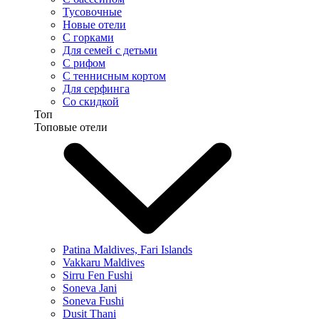
Тусовочные
Новые отели
С горками
Для семей с детьми
С рифом
С теннисным кортом
Для серфинга
Со скидкой
Топ
Топовые отели
Patina Maldives, Fari Islands
Vakkaru Maldives
Sirru Fen Fushi
Soneva Jani
Soneva Fushi
Dusit Thani