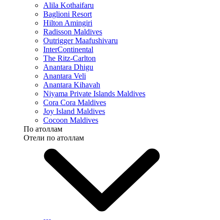
Alila Kothaifaru
Baglioni Resort
Hilton Amingiri
Radisson Maldives
Outrigger Maafushivaru
InterContinental
The Ritz-Carlton
Anantara Dhigu
Anantara Veli
Anantara Kihavah
Niyama Private Islands Maldives
Cora Cora Maldives
Joy Island Maldives
Cocoon Maldives
По атоллам
Отели по атоллам