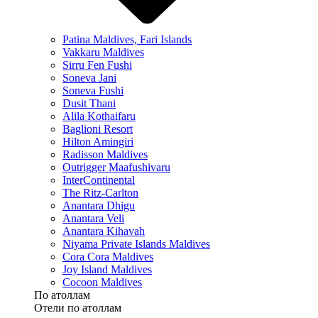
Patina Maldives, Fari Islands
Vakkaru Maldives
Sirru Fen Fushi
Soneva Jani
Soneva Fushi
Dusit Thani
Alila Kothaifaru
Baglioni Resort
Hilton Amingiri
Radisson Maldives
Outrigger Maafushivaru
InterContinental
The Ritz-Carlton
Anantara Dhigu
Anantara Veli
Anantara Kihavah
Niyama Private Islands Maldives
Cora Cora Maldives
Joy Island Maldives
Cocoon Maldives
По атоллам
Отели по атоллам