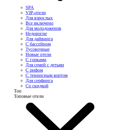
SPA
VIP-отели
Для взрослых
Все включено
Для молодоженов
Недорогие
Для дайвинга
С бассейном
Тусовочные
Новые отели
С горками
Для семей с детьми
С рифом
С теннисным кортом
Для серфинга
Со скидкой
Топ
Топовые отели