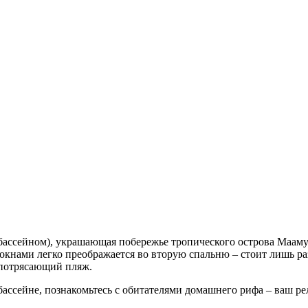
с бассейном), украшающая побережье тропического острова Мааму
кнами легко преображается во вторую спальню – стоит лишь ра
 потрясающий пляж.
 бассейне, познакомьтесь с обитателями домашнего рифа – ваш р