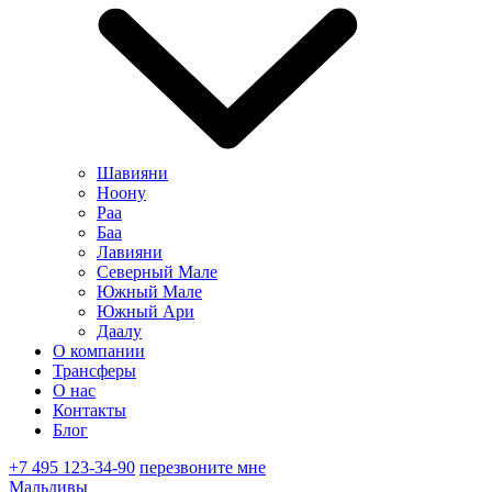
Шавияни
Ноону
Раа
Баа
Лавияни
Северный Мале
Южный Мале
Южный Ари
Даалу
О компании
Трансферы
О нас
Контакты
Блог
+7 495 123-34-90
перезвоните мне
Мальдивы