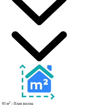
2
95 м
- План виллы