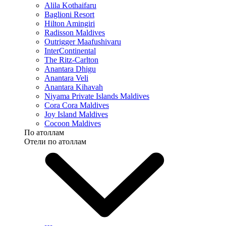
Alila Kothaifaru
Baglioni Resort
Hilton Amingiri
Radisson Maldives
Outrigger Maafushivaru
InterContinental
The Ritz-Carlton
Anantara Dhigu
Anantara Veli
Anantara Kihavah
Niyama Private Islands Maldives
Cora Cora Maldives
Joy Island Maldives
Cocoon Maldives
По атоллам
Отели по атоллам