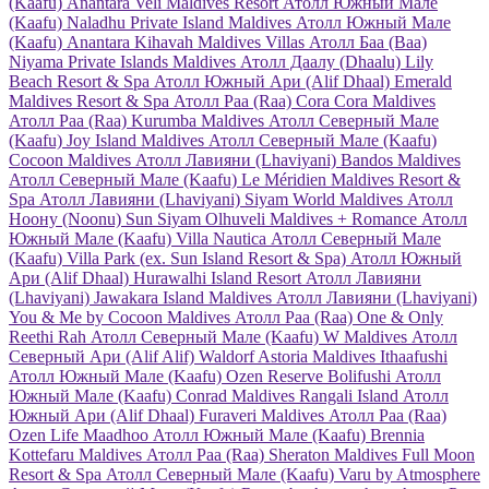
(Kaafu)
Anantara Veli Maldives Resort
Атолл Южный Мале
(Kaafu)
Naladhu Private Island Maldives
Атолл Южный Мале
(Kaafu)
Anantara Kihavah Maldives Villas
Атолл Баа (Baa)
Niyama Private Islands Maldives
Атолл Даалу (Dhaalu)
Lily
Beach Resort & Spa
Атолл Южный Ари (Alif Dhaal)
Emerald
Maldives Resort & Spa
Атолл Раа (Raa)
Cora Cora Maldives
Атолл Раа (Raa)
Kurumba Maldives
Атолл Северный Мале
(Kaafu)
Joy Island Maldives
Атолл Северный Мале (Kaafu)
Cocoon Maldives
Атолл Лавияни (Lhaviyani)
Bandos Maldives
Атолл Северный Мале (Kaafu)
Le Méridien Maldives Resort &
Spa
Атолл Лавияни (Lhaviyani)
Siyam World Maldives
Атолл
Ноону (Noonu)
Sun Siyam Olhuveli Maldives + Romance
Атолл
Южный Мале (Kaafu)
Villa Nautica
Атолл Северный Мале
(Kaafu)
Villa Park (ex. Sun Island Resort & Spa)
Атолл Южный
Ари (Alif Dhaal)
Hurawalhi Island Resort
Атолл Лавияни
(Lhaviyani)
Jawakara Island Maldives
Атолл Лавияни (Lhaviyani)
You & Me by Cocoon Maldives
Атолл Раа (Raa)
One & Only
Reethi Rah
Атолл Северный Мале (Kaafu)
W Maldives
Атолл
Северный Ари (Alif Alif)
Waldorf Astoria Maldives Ithaafushi
Атолл Южный Мале (Kaafu)
Ozen Reserve Bolifushi
Атолл
Южный Мале (Kaafu)
Conrad Maldives Rangali Island
Атолл
Южный Ари (Alif Dhaal)
Furaveri Maldives
Атолл Раа (Raa)
Ozen Life Maadhoo
Атолл Южный Мале (Kaafu)
Brennia
Kottefaru Maldives
Атолл Раа (Raa)
Sheraton Maldives Full Moon
Resort & Spa
Атолл Северный Мале (Kaafu)
Varu by Atmosphere