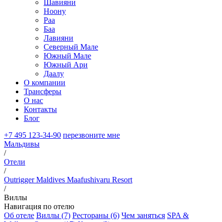
Шавияни
Ноону
Раа
Баа
Лавияни
Северный Мале
Южный Мале
Южный Ари
Даалу
О компании
Трансферы
О нас
Контакты
Блог
+7 495 123-34-90
перезвоните мне
Мальдивы
/
Отели
/
Outrigger Maldives Maafushivaru Resort
/
Виллы
Навигация по отелю
Об отеле
Виллы (7)
Рестораны (6)
Чем заняться
SPA &