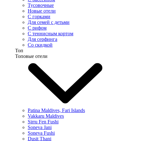
Тусовочные
Новые отели
С горками
Для семей с детьми
С рифом
С теннисным кортом
Для серфинга
Со скидкой
Топ
Топовые отели
Patina Maldives, Fari Islands
Vakkaru Maldives
Sirru Fen Fushi
Soneva Jani
Soneva Fushi
Dusit Thani