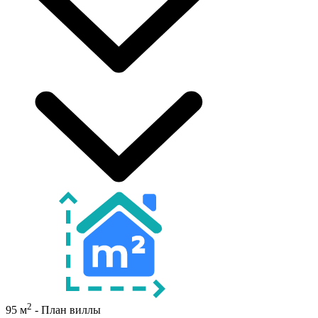
2
95 м
- План виллы