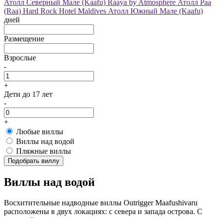
Атолл Северный Мале (Kaafu)
Raaya by Atmosphere
Атолл Раа
(Raa)
Hard Rock Hotel Maldives
Атолл Южный Мале (Kaafu)
дней
Размещение
Взрослые
-
+
Дети
до 17 лет
-
+
Любые виллы
Виллы над водой
Пляжные виллы
Подобрать виллу
Виллы над водой
Восхитительные надводные виллы Outrigger Maafushivaru
расположены в двух локациях: с севера и запада острова. С