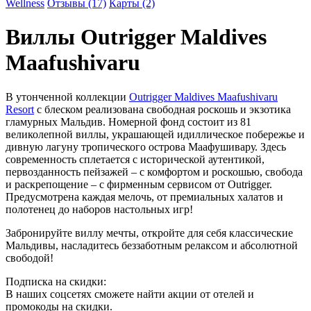
Wellness
Отзывы (17)
Карты (2)
Виллы
Outrigger Maldives
Maafushivaru
В утонченной коллекции
Outrigger Maldives Maafushivaru
Resort
с блеском реализована свободная роскошь и экзотика
гламурных Мальдив. Номерной фонд состоит из 81
великолепной виллы, украшающей идиллическое побережье и
дивную лагуну тропического острова Маафушивару. Здесь
современность сплетается с исторической аутентикой,
первозданность пейзажей – с комфортом и роскошью, свобода
и раскрепощение – с фирменным сервисом от Outrigger.
Предусмотрена каждая мелочь, от премиальных халатов и
полотенец до наборов настольных игр!
Забронируйте виллу мечты, откройте для себя классические
Мальдивы, насладитесь беззаботным релаксом и абсолютной
свободой!
Подписка на скидки:
В наших соцсетях сможете найти акции от отелей и
промокоды на скидки.