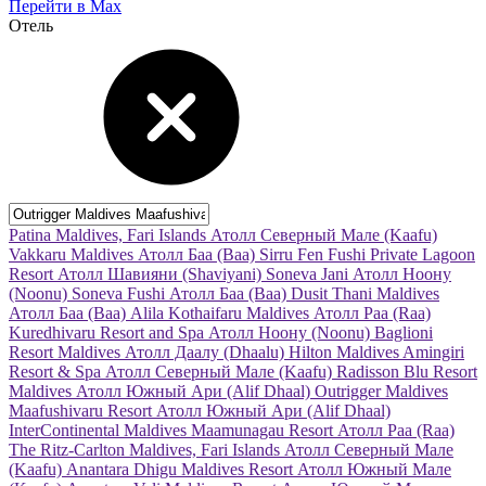
Перейти в Max
Отель
Patina Maldives, Fari Islands
Атолл Северный Мале (Kaafu)
Vakkaru Maldives
Атолл Баа (Baa)
Sirru Fen Fushi Private Lagoon
Resort
Атолл Шавияни (Shaviyani)
Soneva Jani
Атолл Ноону
(Noonu)
Soneva Fushi
Атолл Баа (Baa)
Dusit Thani Maldives
Атолл Баа (Baa)
Alila Kothaifaru Maldives
Атолл Раа (Raa)
Kuredhivaru Resort and Spa
Атолл Ноону (Noonu)
Baglioni
Resort Maldives
Атолл Даалу (Dhaalu)
Hilton Maldives Amingiri
Resort & Spa
Атолл Северный Мале (Kaafu)
Radisson Blu Resort
Maldives
Атолл Южный Ари (Alif Dhaal)
Outrigger Maldives
Maafushivaru Resort
Атолл Южный Ари (Alif Dhaal)
InterContinental Maldives Maamunagau Resort
Атолл Раа (Raa)
The Ritz-Carlton Maldives, Fari Islands
Атолл Северный Мале
(Kaafu)
Anantara Dhigu Maldives Resort
Атолл Южный Мале