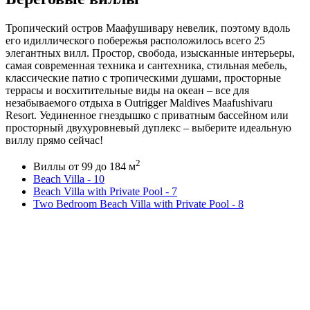
Тропический остров Маафушивару невелик, поэтому вдоль
его идиллического побережья расположилось всего 25
элегантных вилл. Простор, свобода, изысканные интерьеры,
самая современная техника и сантехника, стильная мебель,
классические патио с тропическими душами, просторные
террасы и восхитительные виды на океан – все для
незабываемого отдыха в Outrigger Maldives Maafushivaru
Resort. Уединенное гнездышко с приватным бассейном или
просторный двухуровневый дуплекс – выберите идеальную
виллу прямо сейчас!
2
Виллы от 99 до 184 м
Beach Villa - 10
Beach Villa with Private Pool - 7
Two Bedroom Beach Villa with Private Pool - 8