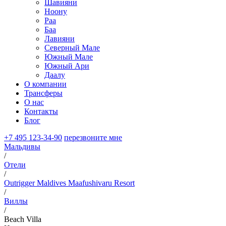
Шавияни
Ноону
Раа
Баа
Лавияни
Северный Мале
Южный Мале
Южный Ари
Даалу
О компании
Трансферы
О нас
Контакты
Блог
+7 495 123-34-90
перезвоните мне
Мальдивы
/
Отели
/
Outrigger Maldives Maafushivaru Resort
/
Виллы
/
Beach Villa