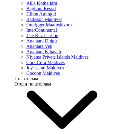
Alila Kothaifaru
Baglioni Resort
Hilton Amingiri
Radisson Maldives
Outrigger Maafushivaru
InterContinental
The Ritz-Carlton
Anantara Dhigu
Anantara Veli
Anantara Kihavah
Niyama Private Islands Maldives
Cora Cora Maldives
Joy Island Maldives
Cocoon Maldives
По атоллам
Отели по атоллам