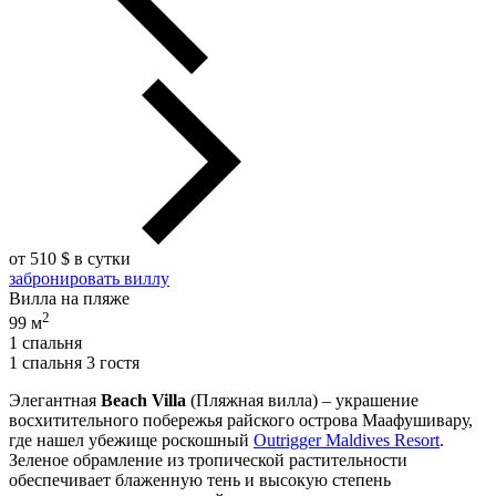
от 510 $ в сутки
забронировать виллу
Вилла на пляже
2
99 м
1 спальня
1 спальня 3 гостя
Элегантная
Beach Villa
(Пляжная вилла) – украшение
восхитительного побережья райского острова Маафушивару,
где нашел убежище роскошный
Outrigger Maldives Resort
.
Зеленое обрамление из тропической растительности
обеспечивает блаженную тень и высокую степень