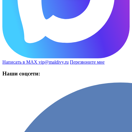
Написать в MAX
vip@maldivy.ru
Перезвоните мне
Наши соцсети: