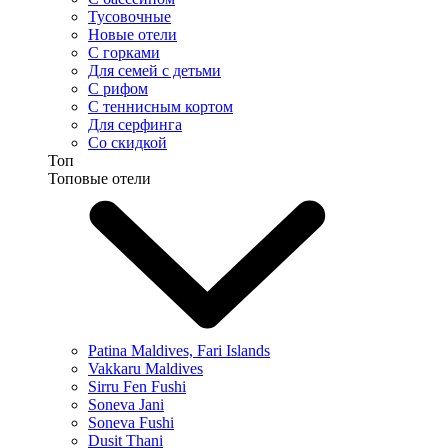
Тусовочные
Новые отели
С горками
Для семей с детьми
С рифом
С теннисным кортом
Для серфинга
Со скидкой
Топ
Топовые отели
Patina Maldives, Fari Islands
Vakkaru Maldives
Sirru Fen Fushi
Soneva Jani
Soneva Fushi
Dusit Thani