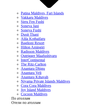
Patina Maldives, Fari Islands
Vakkaru Maldives
Sirru Fen Fushi
Soneva Jani
Soneva Fushi
Dusit Thani
Alila Kothaifaru
Baglioni Resort
Hilton Amingiri
Radisson Maldives
Outrigger Maafushivaru
InterContinental
The Ritz-Carlton
Anantara Dhigu
Anantara Veli
Anantara Kihavah
Niyama Private Islands Maldives
Cora Cora Maldives
Joy Island Maldives
Cocoon Maldives
По атоллам
Отели по атоллам