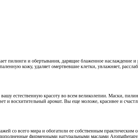
чает пилинги и обертывания, дарящие блаженное наслаждение и
оспаленную кожу, удаляет омертвевшие клетки, увлажняет, рассла
 вашу естественную красоту во всем великолепии. Маски, пили
вет и восхитительный аромат. Вы еще моложе, красивее и счастл
сажей со всего мира и обогатили ее собственным практическим 
 дополненные фирменными натуральными маслами Aromatherapy A