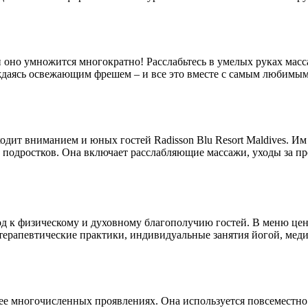
и оно умножится многократно! Расслабьтесь в умелых руках мас
ждаясь освежающим фрешем – и все это вместе с самым любимым
одит вниманием и юных гостей Radisson Blu Resort Maldives. Им
и подростков. Она включает расслабляющие массажи, уходы за пр
од к физическому и духовному благополучию гостей. В меню це
ерапевтические практики, индивидуальные занятия йогой, меди
ее многочисленных проявлениях. Она используется повсеместно: