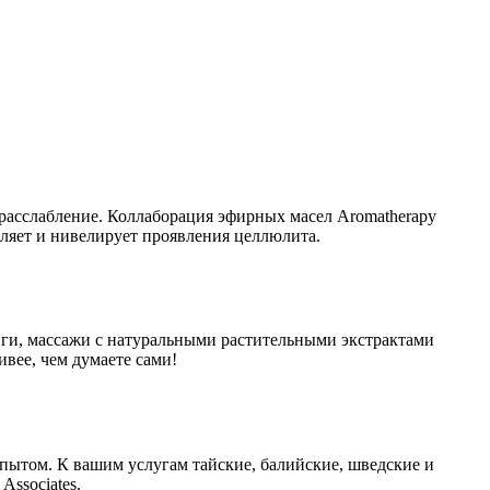
 расслабление. Коллаборация эфирных масел Aromatherapy
бляет и нивелирует проявления целлюлита.
нги, массажи с натуральными растительными экстрактами
ивее, чем думаете сами!
опытом. К вашим услугам тайские, балийские, шведские и
ssociates.