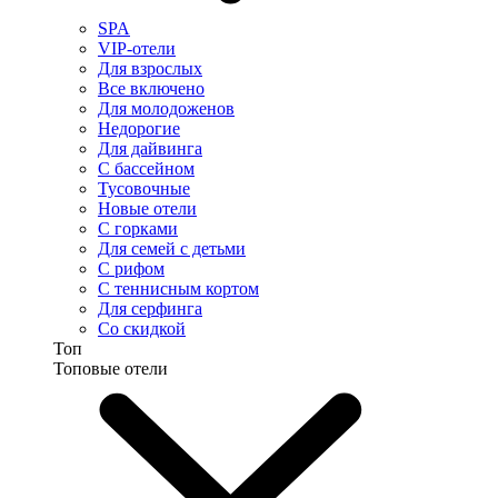
SPA
VIP-отели
Для взрослых
Все включено
Для молодоженов
Недорогие
Для дайвинга
С бассейном
Тусовочные
Новые отели
С горками
Для семей с детьми
С рифом
С теннисным кортом
Для серфинга
Со скидкой
Топ
Топовые отели