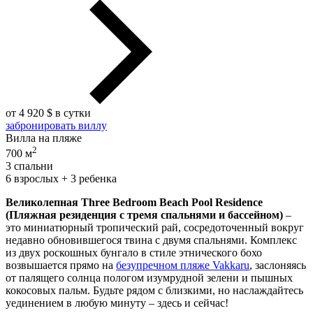
от 4 920 $ в сутки
забронировать виллу
Вилла на пляже
2
700 м
3 спальни
6 взрослых + 3 ребенка
Великолепная Three Bedroom Beach Pool Residence
(Пляжная резиденция с тремя спальнями и бассейном)
–
это миниатюрный тропический рай, сосредоточенный вокруг
недавно обновившегося твина с двумя спальнями. Комплекс
из двух роскошных бунгало в стиле этнического бохо
возвышается прямо на
безупречном пляже Vakkaru
, заслоняясь
от палящего солнца пологом изумрудной зелени и пышных
кокосовых пальм. Будьте рядом с близкими, но наслаждайтесь
уединением в любую минуту – здесь и сейчас!