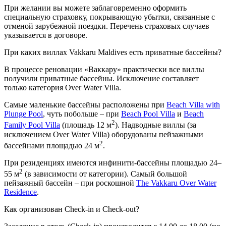
При желании вы можете заблаговременно оформить
специальную страховку, покрывающую убытки, связанные с
отменой зарубежной поездки. Перечень страховых случаев
указывается в договоре.
При каких виллах Vakkaru Maldives есть приватные бассейны?
В процессе реновации «Ваккару» практически все виллы
получили приватные бассейны. Исключение составляет
только категория Over Water Villa.
Самые маленькие бассейны расположены при
Beach Villa with
Plunge Pool
, чуть побольше – при
Beach Pool Villa
и
Beach
2
Family Pool Villa
(площадь 12 м
). Надводные виллы (за
исключением Over Water Villa) оборудованы пейзажными
2
бассейнами площадью 24 м
.
При резиденциях имеются инфинити-бассейны площадью 24–
2
55 м
(в зависимости от категории). Самый большой
пейзажный бассейн – при роскошной
The Vakkaru Over Water
Residence
.
Как организован Сheck-in и Сheck-out?