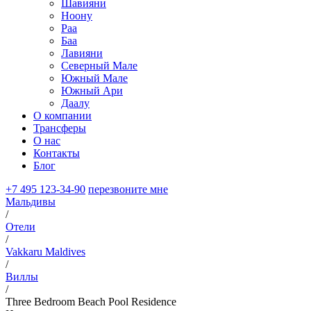
Шавияни
Ноону
Раа
Баа
Лавияни
Северный Мале
Южный Мале
Южный Ари
Даалу
О компании
Трансферы
О нас
Контакты
Блог
+7 495 123-34-90
перезвоните мне
Мальдивы
/
Отели
/
Vakkaru Maldives
/
Виллы
/
Three Bedroom Beach Pool Residence