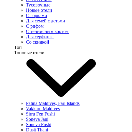
Тусовочные
Новые отели
С горками
Для семей с детьми
С рифом
С теннисным кортом
Для серфинга
Со скидкой
Топ
Топовые отели
Patina Maldives, Fari Islands
Vakkaru Maldives
Sirru Fen Fushi
Soneva Jani
Soneva Fushi
Dusit Thani