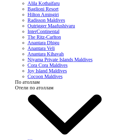
Alila Kothaifaru
Baglioni Resort
Hilton Amingiri
Radisson Maldives
Outrigger Maafushivaru
InterContinental
The Ritz-Carlton
Anantara Dhigu
Anantara Veli
Anantara Kihavah
Niyama Private Islands Maldives
Cora Cora Maldives
Joy Island Maldives
Cocoon Maldives
По атоллам
Отели по атоллам