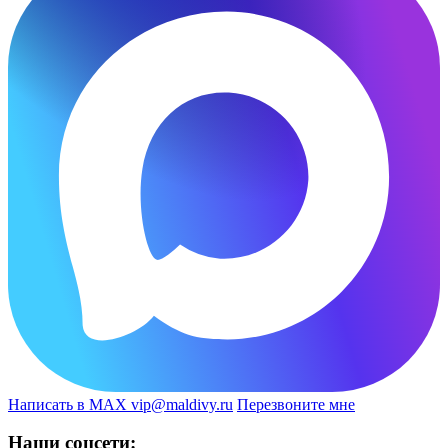
Написать в MAX
vip@maldivy.ru
Перезвоните мне
Наши соцсети: