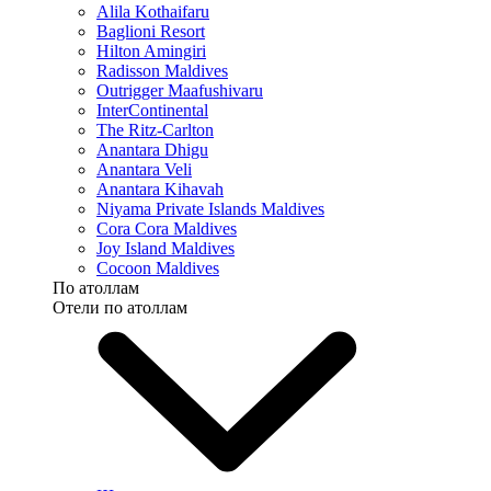
Alila Kothaifaru
Baglioni Resort
Hilton Amingiri
Radisson Maldives
Outrigger Maafushivaru
InterContinental
The Ritz-Carlton
Anantara Dhigu
Anantara Veli
Anantara Kihavah
Niyama Private Islands Maldives
Cora Cora Maldives
Joy Island Maldives
Cocoon Maldives
По атоллам
Отели по атоллам