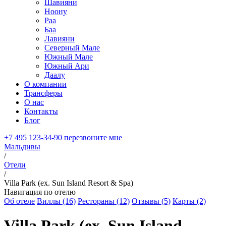
Шавияни
Ноону
Раа
Баа
Лавияни
Северный Мале
Южный Мале
Южный Ари
Даалу
О компании
Трансферы
О нас
Контакты
Блог
+7 495 123-34-90
перезвоните мне
Мальдивы
/
Отели
/
Villa Park (ex. Sun Island Resort & Spa)
Навигация по отелю
Об отеле
Виллы (16)
Рестораны (12)
Отзывы (5)
Карты (2)
Villa Park (ex. Sun Island