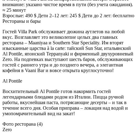
внимание: указано чистое время в пути (без учета ожидания).
≈ 25 минут
Взрослые: 490 $
Дети 2–12 лет: 245 $
Дети до 2 лет: бесплатно
Рестораны и бары
Гостей Villa Park обслуживает дюжина аутлетов на любой
вкус. Возглавляет это великолепие целых два главных
ресторана – Maaniyaa и Southern Star Speciality. Им вторят
изысканные царства à la carte: тайский Sun Star, итальянский
Al Pontile, японский Teppanyaki и фирменный двухуровневый
Zero. На подпевках выступают шесть баров, обслуживающих
гостей с раннего утра и до позднего вечера, а элегантная
кофейня в Vaani Bar и вовсе открыта круглосуточно!
Al Pontile
Восхитительный Al Pontile готов накормить гостей
легендарными блюдами родом из Италии. Пицца ручной
работы, вкуснейшая паста, потрясающие десерты – и так в
течение всего дня. Особая приправа – локация над водой и
умопомрачительный вид на закат!
Фото ресторана (4)
Zero