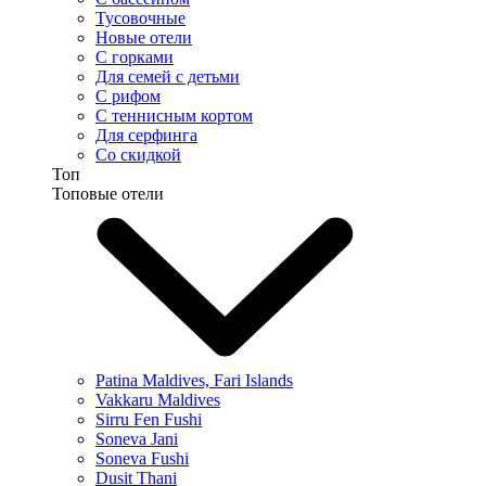
Тусовочные
Новые отели
С горками
Для семей с детьми
С рифом
С теннисным кортом
Для серфинга
Со скидкой
Топ
Топовые отели
Patina Maldives, Fari Islands
Vakkaru Maldives
Sirru Fen Fushi
Soneva Jani
Soneva Fushi
Dusit Thani