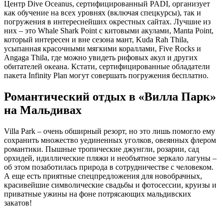
Центр Dive Oceanus, сертифицированный PADI, организует
как обучение на всех уровнях (включая спецкурсы), так и
погружения в интереснейших окрестных сайтах. Лучшие из
них – это Whale Shark Point с китовыми акулами, Manta Point,
который интересен и вне сезона мант, Kuda Rah Thila,
усыпанная красочными мягкими кораллами, Five Rocks и
Angaga Thila, где можно увидеть рифовых акул и других
обитателей океана. Кстати, сертифицированные обладатели
пакета Infinity Plan могут совершать погружения бесплатно.
Романтический отдых в «Вилла Парк»
на Мальдивах
Villa Park – очень обширный резорт, но это лишь помогло ему
сохранить множество уединенных уголков, овеянных флером
романтики. Пышные тропические джунгли, розарии, сад
орхидей, идиллические пляжи и необъятное зеркало лагуны –
об этом позаботилась природа в сотрудничестве с человеком.
А еще есть приятные спецпредложения для новобрачных,
красивейшие символические свадьбы и фотосессии, круизы и
приватные ужины на фоне потрясающих мальдивских
закатов!