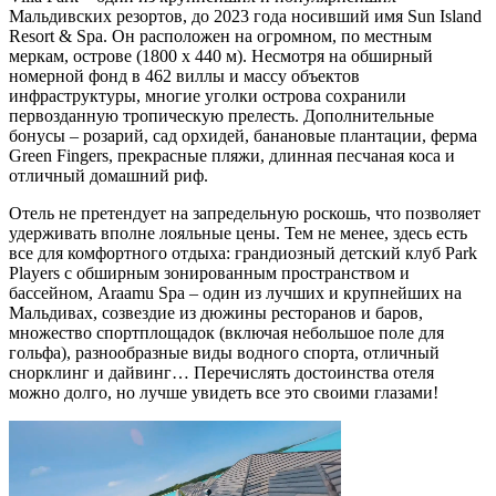
Мальдивских резортов, до 2023 года носивший имя Sun Island
Resort & Spa. Он расположен на огромном, по местным
меркам, острове (1800 x 440 м). Несмотря на обширный
номерной фонд в 462 виллы и массу объектов
инфраструктуры, многие уголки острова сохранили
первозданную тропическую прелесть. Дополнительные
бонусы – розарий, сад орхидей, банановые плантации, ферма
Green Fingers, прекрасные пляжи, длинная песчаная коса и
отличный домашний риф.
Отель не претендует на запредельную роскошь, что позволяет
удерживать вполне лояльные цены. Тем не менее, здесь есть
все для комфортного отдыха: грандиозный детский клуб Park
Players с обширным зонированным пространством и
бассейном, Araamu Spa – один из лучших и крупнейших на
Мальдивах, созвездие из дюжины ресторанов и баров,
множество спортплощадок (включая небольшое поле для
гольфа), разнообразные виды водного спорта, отличный
снорклинг и дайвинг… Перечислять достоинства отеля
можно долго, но лучше увидеть все это своими глазами!