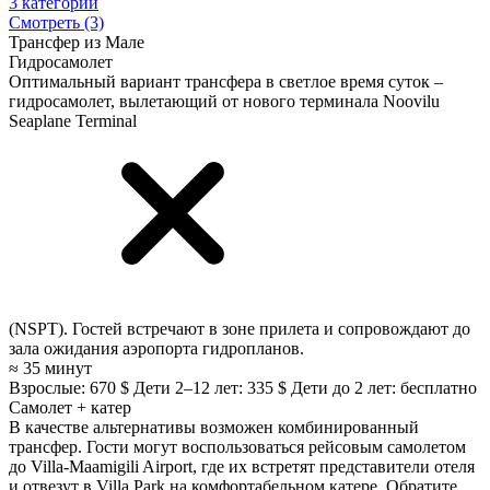
3 категории
Смотреть (3)
Трансфер из Мале
Гидросамолет
Оптимальный вариант трансфера в светлое время суток –
гидросамолет, вылетающий от нового терминала
Noovilu
Seaplane Terminal
(NSPT). Гостей встречают в зоне прилета и сопровождают до
зала ожидания аэропорта гидропланов.
≈ 35 минут
Взрослые: 670 $
Дети 2–12 лет: 335 $
Дети до 2 лет: бесплатно
Самолет + катер
В качестве альтернативы возможен комбинированный
трансфер. Гости могут воспользоваться рейсовым самолетом
до Villa-Maamigili Airport, где их встретят представители отеля
и отвезут в Villa Park на комфортабельном катере. Обратите