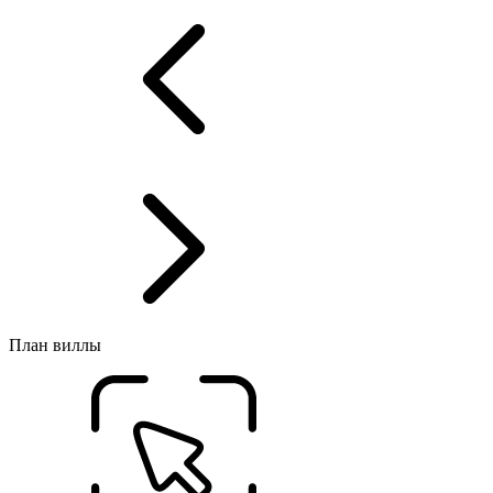
План виллы