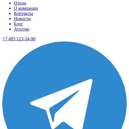
Отели
О компании
Контакты
Новости
Блог
Атоллы
+7 495 123-34-90