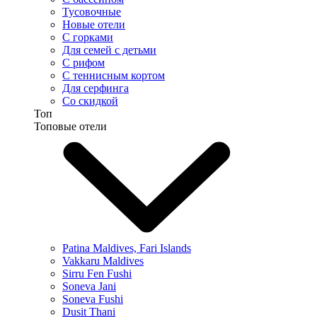
Тусовочные
Новые отели
С горками
Для семей с детьми
С рифом
С теннисным кортом
Для серфинга
Со скидкой
Топ
Топовые отели
Patina Maldives, Fari Islands
Vakkaru Maldives
Sirru Fen Fushi
Soneva Jani
Soneva Fushi
Dusit Thani