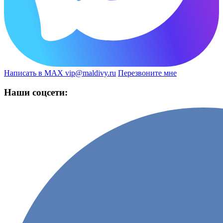
Написать в MAX
vip@maldivy.ru
Перезвоните мне
Наши соцсети: