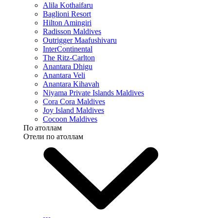
Alila Kothaifaru
Baglioni Resort
Hilton Amingiri
Radisson Maldives
Outrigger Maafushivaru
InterContinental
The Ritz-Carlton
Anantara Dhigu
Anantara Veli
Anantara Kihavah
Niyama Private Islands Maldives
Cora Cora Maldives
Joy Island Maldives
Cocoon Maldives
По атоллам
Отели по атоллам