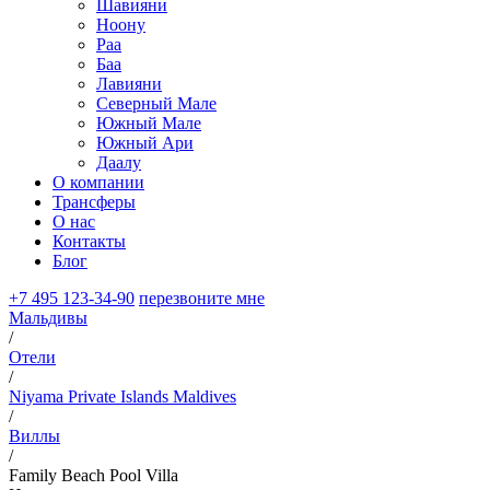
Шавияни
Ноону
Раа
Баа
Лавияни
Северный Мале
Южный Мале
Южный Ари
Даалу
О компании
Трансферы
О нас
Контакты
Блог
+7 495 123-34-90
перезвоните мне
Мальдивы
/
Отели
/
Niyama Private Islands Maldives
/
Виллы
/
Family Beach Pool Villa