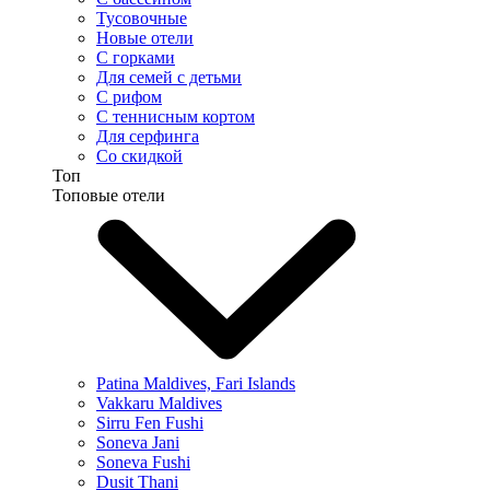
Тусовочные
Новые отели
С горками
Для семей с детьми
С рифом
С теннисным кортом
Для серфинга
Со скидкой
Топ
Топовые отели
Patina Maldives, Fari Islands
Vakkaru Maldives
Sirru Fen Fushi
Soneva Jani
Soneva Fushi
Dusit Thani