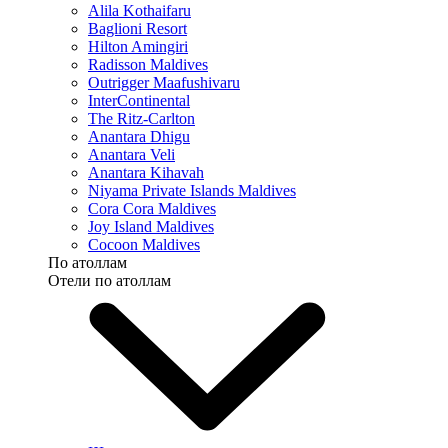
Alila Kothaifaru
Baglioni Resort
Hilton Amingiri
Radisson Maldives
Outrigger Maafushivaru
InterContinental
The Ritz-Carlton
Anantara Dhigu
Anantara Veli
Anantara Kihavah
Niyama Private Islands Maldives
Cora Cora Maldives
Joy Island Maldives
Cocoon Maldives
По атоллам
Отели по атоллам