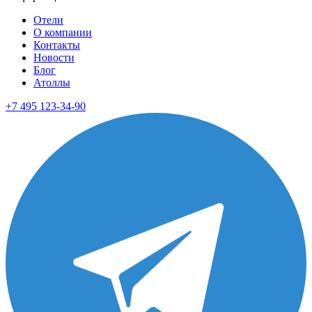
Отели
О компании
Контакты
Новости
Блог
Атоллы
+7 495 123-34-90