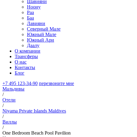
Шавияни
Ноону
Раа
Баа
Лавияни
Северный Мале
Южный Мале
Южный Ари
Даалу
О компании
Трансферы
О нас
Контакты
Блог
+7 495 123-34-90
перезвоните мне
Мальдивы
/
Отели
/
Niyama Private Islands Maldives
/
Виллы
/
One Bedroom Beach Pool Pavilion