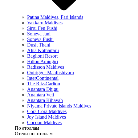
Patina Maldives, Fari Islands
Vakkaru Maldives
Sirru Fen Fushi
Soneva Jani
Soneva Fushi
Dusit Thani
Alila Kothaifaru
Baglioni Resort
Hilton Amingiri
Radisson Maldives
Outrigger Maafushivaru
InterContinental
The Ritz-Carlton
Anantara Dhigu
Anantara Veli
Anantara Kihavah
Niyama Private Islands Maldives
Cora Cora Maldives
Joy Island Maldives
Cocoon Maldives
По атоллам
Отели по атоллам