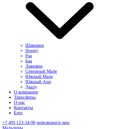
Шавияни
Ноону
Раа
Баа
Лавияни
Северный Мале
Южный Мале
Южный Ари
Даалу
О компании
Трансферы
О нас
Контакты
Блог
+7 495 123-34-90
перезвоните мне
Мальдивы