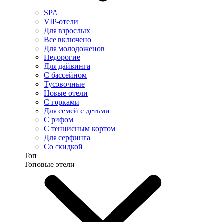
SPA
VIP-отели
Для взрослых
Все включено
Для молодоженов
Недорогие
Для дайвинга
С бассейном
Тусовочные
Новые отели
С горками
Для семей с детьми
С рифом
С теннисным кортом
Для серфинга
Со скидкой
Топ
Топовые отели