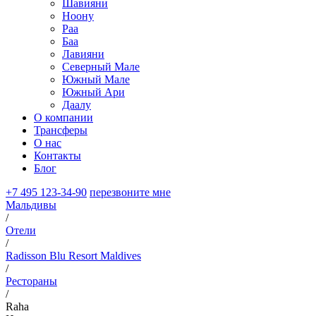
Шавияни
Ноону
Раа
Баа
Лавияни
Северный Мале
Южный Мале
Южный Ари
Даалу
О компании
Трансферы
О нас
Контакты
Блог
+7 495 123-34-90
перезвоните мне
Мальдивы
/
Отели
/
Radisson Blu Resort Maldives
/
Рестораны
/
Raha