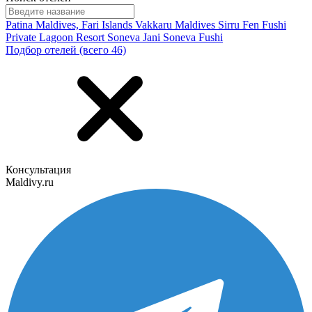
Patina Maldives, Fari Islands
Vakkaru Maldives
Sirru Fen Fushi
Private Lagoon Resort
Soneva Jani
Soneva Fushi
Подбор отелей (всего 46)
Консультация
Maldivy.ru