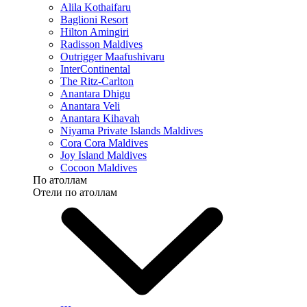
Alila Kothaifaru
Baglioni Resort
Hilton Amingiri
Radisson Maldives
Outrigger Maafushivaru
InterContinental
The Ritz-Carlton
Anantara Dhigu
Anantara Veli
Anantara Kihavah
Niyama Private Islands Maldives
Cora Cora Maldives
Joy Island Maldives
Cocoon Maldives
По атоллам
Отели по атоллам