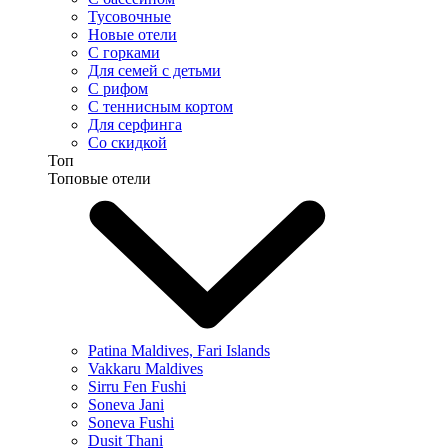
Тусовочные
Новые отели
С горками
Для семей с детьми
С рифом
С теннисным кортом
Для серфинга
Со скидкой
Топ
Топовые отели
Patina Maldives, Fari Islands
Vakkaru Maldives
Sirru Fen Fushi
Soneva Jani
Soneva Fushi
Dusit Thani