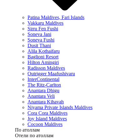
Patina Maldives, Fari Islands
Vakkaru Maldives
Sirru Fen Fushi
Soneva Jani
Soneva Fushi
Dusit Thani
Alila Kothaifaru
Baglioni Resort
Hilton Amingiri
Radisson Maldives
Outrigger Maafushivaru
InterContinental
The Ritz-Carlton
Anantara Dhigu
Anantara Veli
Anantara Kihavah
Niyama Private Islands Maldives
Cora Cora Maldives
Joy Island Maldives
Cocoon Maldives
По атоллам
Отели по атоллам