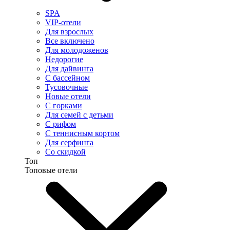
SPA
VIP-отели
Для взрослых
Все включено
Для молодоженов
Недорогие
Для дайвинга
С бассейном
Тусовочные
Новые отели
С горками
Для семей с детьми
С рифом
С теннисным кортом
Для серфинга
Со скидкой
Топ
Топовые отели