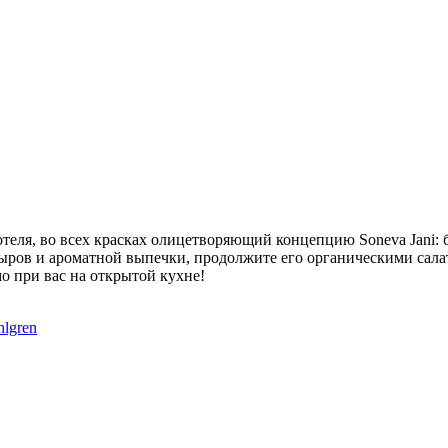
 отеля, во всех красках олицетворяющий концепцию Soneva Jani:
 сыров и ароматной выпечки, продолжите его органическими са
 при вас на открытой кухне!
hlgren