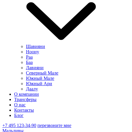
Шавияни
Ноону
Раа
Баа
Лавияни
Северный Мале
Южный Мале
Южный Ари
Даалу
О компании
Трансферы
О нас
Контакты
Блог
+7 495 123-34-90
перезвоните мне
Мальдивы